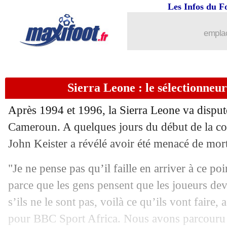
Les Infos du F
emplac
Sierra Leone : le sélectionne
Après 1994 et 1996, la Sierra Leone va dispu
...
brèves d'AUJOURD'HUI (10 août 202
Cameroun. A quelques jours du début de la com
John Keister a révélé avoir été menacé de mort
...
Liste des brèves du ven. 7 janvier 202
"Je ne pense pas qu’il faille en arriver à ce p
06/01
Esp. (Cpe)
: l'Atletico se balade
parce que les gens pensent que les joueurs devr
s’ils ne le sont pas, voilà ce qu’ils vont faire
06/01
Inter
: Inzaghi évite le sujet Lukaku
pour BBC Sport Africa. Nous avons parcouru 