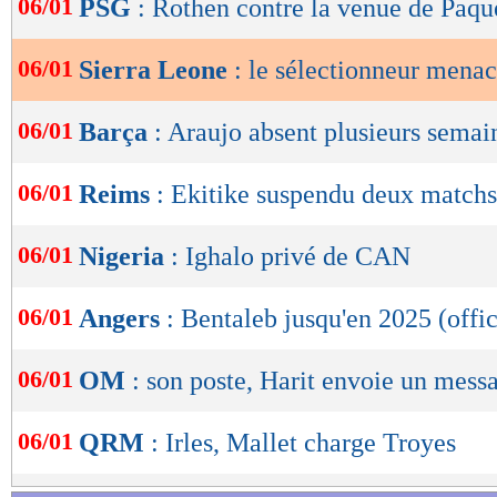
06/01
PSG
: Rothen contre la venue de Paqu
de
lecture
06/01
Sierra Leone
: le sélectionneur mena
OK
06/01
Barça
: Araujo absent plusieurs semai
06/01
Reims
: Ekitike suspendu deux matchs
06/01
Nigeria
: Ighalo privé de CAN
06/01
Angers
: Bentaleb jusqu'en 2025 (offic
06/01
OM
: son poste, Harit envoie un mess
06/01
QRM
: Irles, Mallet charge Troyes