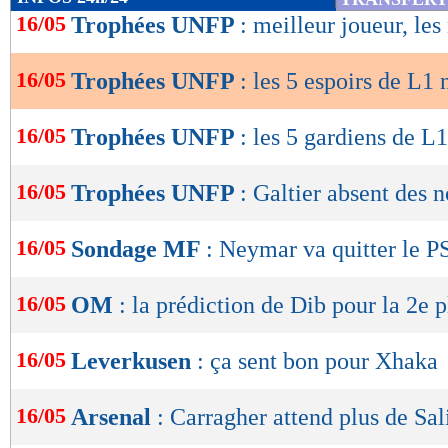
de
16/05
Trophées UNFP
: meilleur joueur, l
lecture
16/05
Trophées UNFP
: les 5 espoirs de L
OK
16/05
Trophées UNFP
: les 5 gardiens de 
16/05
Trophées UNFP
: Galtier absent des
16/05
Sondage MF
: Neymar va quitter le 
16/05
OM
: la prédiction de Dib pour la 2e 
16/05
Leverkusen
: ça sent bon pour Xhaka
16/05
Arsenal
: Carragher attend plus de Sal