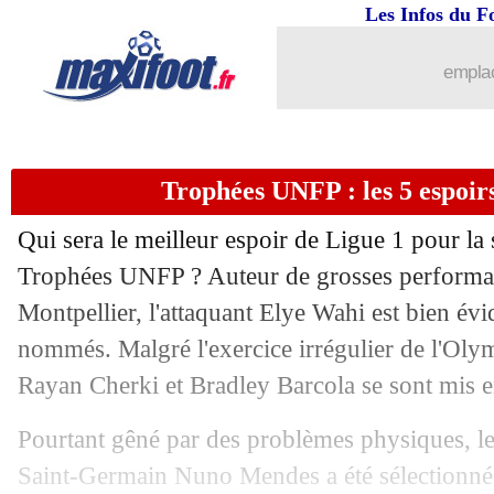
Les Infos du F
16/05
Inter
: Martinez dans un cercle très f
emplac
16/05
VIDEO
: Martinez met le feu au stade
16/05
LdC
: une première depuis 2010 pour l
Trophées UNFP : les 5 espoi
16/05
LdC
: Inter Milan 1-0 AC Milan (Inter
Qui sera le meilleur espoir de Ligue 1 pour la
16/05
Man City
: Vinicius, Walker clame so
Trophées UNFP ? Auteur de grosses performan
Montpellier, l'attaquant Elye Wahi est bien év
16/05
Tottenham
: Raya pour oublier Lloris 
nommés. Malgré l'exercice irrégulier de l'Olym
Rayan Cherki et Bradley Barcola se sont mis e
16/05
EdF
: DD et la polyvalence de Camav
Pourtant gêné par des problèmes physiques, le
16/05
Arsenal
: le club s'active pour Saliba
Saint-Germain Nuno Mendes a été sélectionné. 