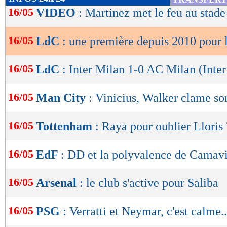
de
16/05
VIDEO
: Martinez met le feu au stade
lecture
16/05
LdC
: une première depuis 2010 pour l
OK
16/05
LdC
: Inter Milan 1-0 AC Milan (Inter
16/05
Man City
: Vinicius, Walker clame so
16/05
Tottenham
: Raya pour oublier Lloris 
16/05
EdF
: DD et la polyvalence de Camav
16/05
Arsenal
: le club s'active pour Saliba
16/05
PSG
: Verratti et Neymar, c'est calme..