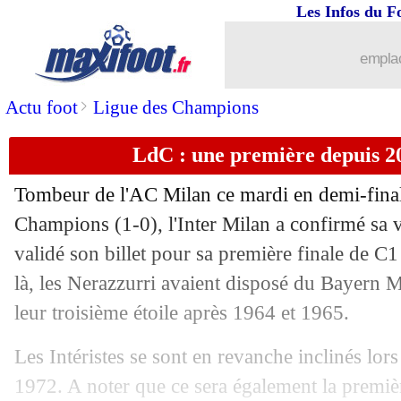
Les Infos du F
emplac
>
Actu foot
Ligue des Champions
LdC : une première depuis 20
Tombeur de l'AC Milan ce mardi en demi-final
Champions (1-0), l'Inter Milan a confirmé sa vic
validé son billet pour sa première finale de C
là, les Nerazzurri avaient disposé du Bayern M
leur troisième étoile après 1964 et 1965.
Les Intéristes se sont en revanche inclinés lors
1972. A noter que ce sera également la premiè