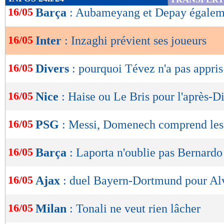
de
16/05
Barça
: Aubameyang et Depay égalem
lecture
16/05
Inter
: Inzaghi prévient ses joueurs
OK
16/05
Divers
: pourquoi Tévez n'a pas appris 
16/05
Nice
: Haise ou Le Bris pour l'après-D
16/05
PSG
: Messi, Domenech comprend les 
16/05
Barça
: Laporta n'oublie pas Bernardo
16/05
Ajax
: duel Bayern-Dortmund pour Al
16/05
Milan
: Tonali ne veut rien lâcher