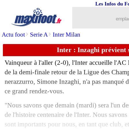
Les Infos du F
16/05
Inter
: Guerreiro dans le viseur ?
emplac
16/05
Barça
: Balde bientôt blindé
>
>
Actu foot
Serie A
Inter Milan
16/05
Man Utd
: Ronaldo, un modèle pour 
Inter : Inzaghi prévient 
16/05
OM
: Borghini vole au secours de Tur
Vainqueur à l'aller (2-0), l'Inter accueille l'A
16/05
Bologne
: Motta retenu par sa directio
de la demi-finale retour de la Ligue des Champ
nerazzurro, Simone Inzaghi, n'a pas manqué d
16/05
Leverkusen
: Bellarabi, c'est fini (offi
ce grand rendez-vous.
16/05
Lyon
: mauvaise nouvelle pour Lovre
"Nous savons que demain (mardi) sera l'un des
de l'histoire centenaire de l'Inter. Nous savons
16/05
Real
: Ancelotti, parti pour rester
sont importants pour nous, en tant que club, e