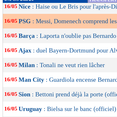
de
16/05
Nice
: Haise ou Le Bris pour l'après-D
lecture
16/05
PSG
: Messi, Domenech comprend les 
OK
16/05
Barça
: Laporta n'oublie pas Bernardo
16/05
Ajax
: duel Bayern-Dortmund pour Al
16/05
Milan
: Tonali ne veut rien lâcher
16/05
Man City
: Guardiola encense Bernar
16/05
Sion
: Bettoni prend déjà la porte (offi
16/05
Uruguay
: Bielsa sur le banc (officiel)