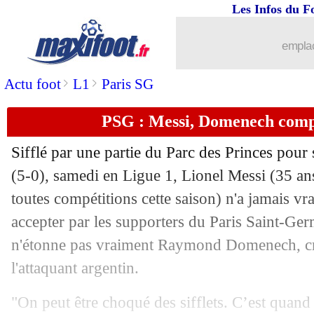
Les Infos du F
16/05
OM
: Borghini vole au secours de Tur
emplac
16/05
Bologne
: Motta retenu par sa directio
>
>
Actu foot
L1
Paris SG
16/05
Leverkusen
: Bellarabi, c'est fini (offi
PSG : Messi, Domenech compre
16/05
Lyon
: mauvaise nouvelle pour Lovre
Sifflé par une partie du Parc des Princes pour
16/05
Real
: Ancelotti, parti pour rester
(5-0), samedi en Ligue 1, Lionel
Messi
(35 ans
toutes compétitions cette saison) n'a jamais vra
16/05
USA
: Balogun a dit oui
accepter par les supporters du Paris Saint-Ger
n'étonne pas vraiment Raymond Domenech, cri
16/05
Barça
: accord verbal avec Gündogan
l'attaquant argentin.
16/05
Bayern
: Mané poussé vers la sortie
"On peut être choqué des sifflets. C’est quand