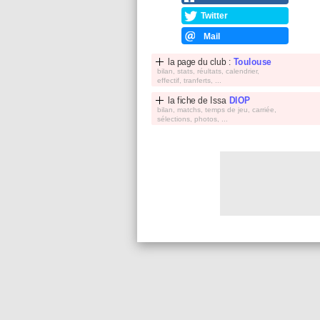
Twitter
Mail
la page du club :
Toulouse
bilan, stats, réultats, calendrier,
effectif, tranferts, ...
la fiche de
Issa
DIOP
bilan, matchs, temps de jeu, carriée,
sélections, photos, ...