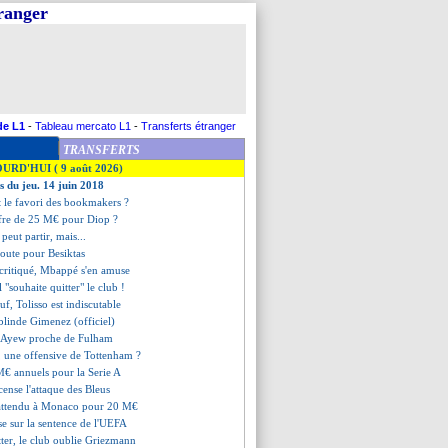
tranger
de L1
-
Tableau mercato L1
-
Transferts étranger
TRANSFERTS
OURD'HUI ( 9 août 2026)
s du jeu. 14 juin 2018
st le favori des bookmakers ?
ffre de 25 M€ pour Diop ?
peut partir, mais...
route pour Besiktas
critiqué, Mbappé s'en amuse
l "souhaite quitter" le club !
f, Tolisso est indiscutable
 blinde Gimenez (officiel)
n Ayew proche de Fulham
 une offensive de Tottenham ?
M€ annuels pour la Serie A
ense l'attaque des Bleus
 attendu à Monaco pour 20 M€
ise sur la sentence de l'UEFA
tter, le club oublie Griezmann