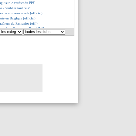
git sur le verdict du FPF
ro - "oublier tout cela"
est le nouveau coach (officiel)
este en Belgique (officiel)
raîneur du Panionios (off.)
accord en Chine pour Dembélé ?
gui rompt le silence !
- "je suis à 100 %"
 de 100 000€ pour le FPF
ction pour le FPF !
mise en garde de Jacquet
 pour remplacer Alisson ?
prend la parole
 évoque son avenir
 M€ vont partir en fumée !
ghi nouvel entraîneur (off.)
gui viré, Fabregas ironique
négocie avec Valence
uge Pavard et Hernandez
mis out, Falcao in ?
oque son départ express de Lille
u simulait pour sécher...
sélectionneur ! (officiel)
taquant de City ciblé
prévient Mendy !
attaquant serbe débarque (off.)