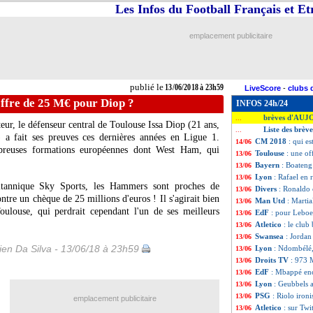
Les Infos du Football Français et E
emplacement publicitaire
publié le
13/06/2018 à 23h59
LiveScore
-
clubs 
offre de 25 M€ pour Diop ?
INFOS 24h/24
brèves d'AUJ
...
ur, le défenseur central de Toulouse
Issa Diop
(21 ans,
Liste des brève
...
 a fait ses preuves ces dernières années en Ligue 1.
CM 2018
: qui e
14/06
ombreuses formations européennes dont West Ham, qui
Toulouse
: une o
13/06
.
Bayern
: Boateng 
13/06
Lyon
: Rafael en 
13/06
itannique Sky Sports, les Hammers sont proches de
Divers
: Ronaldo 
13/06
contre un chèque de 25 millions d'euros ! Il s'agirait bien
Man Utd
: Martia
13/06
ulouse, qui perdrait cependant l'un de ses meilleurs
EdF
: pour Leboeu
13/06
Atletico
: le club
13/06
Swansea
: Jorda
13/06
en Da Silva - 13/06/18 à 23h59
Lyon
: Ndombélé,
13/06
Droits TV
: 973 
13/06
EdF
: Mbappé enc
13/06
Lyon
: Geubbels
13/06
PSG
: Riolo iron
13/06
emplacement publicitaire
Atletico
: sur Twi
13/06