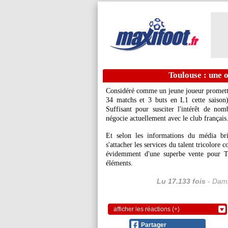
Toulouse : une 
Considéré comme un jeune joueur promette
34 matchs et 3 buts en L1 cette saison)
Suffisant pour susciter l'intérêt de n
négocie actuellement avec le club français
Et selon les informations du média br
s'attacher les services du talent tricolore 
évidemment d'une superbe vente pour To
éléments.
Lu 17.133 fois
- Dami
afficher les réactions (+)
Partager