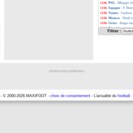
PSG
: Mbappé réa
13/06
Espagne
: F. Hier
13/06
Nantes
: Cardoso 
13/06
Monaco
: Nardi r
13/06
Grèce
: Anigo ent
13/06
Tottenham
: un 
13/06
Filtrer :
Espagne
: Lopete
13/06
EdF
: K. Mbappé 
13/06
OM
: une amende
13/06
PSG
: pas de san
13/06
EdF
: Rabiot, la 
13/06
Roma
: Courtois
13/06
Espagne
: Ramos 
13/06
Séville
: N’Zonzi
13/06
emplacement publicitaire
Sporting
: 114,5
13/06
Bologne
: F. Inza
13/06
Espagne
: Lopete
13/06
Lyon
: Diakhaby 
13/06
EdF
: Lizarazu j
13/06
- © 2000-2026 MAXIFOOT -
choix de consentement
- L'actualité du
football
-
Galatasaray
: Go
13/06
OM
: Thauvin év
13/06
EdF
: quand Djeto
13/06
Espagne
: Hierro 
13/06
Bordeaux
: un at
13/06
EdF
: Hernandez 
13/06
Montpellier
: un 
13/06