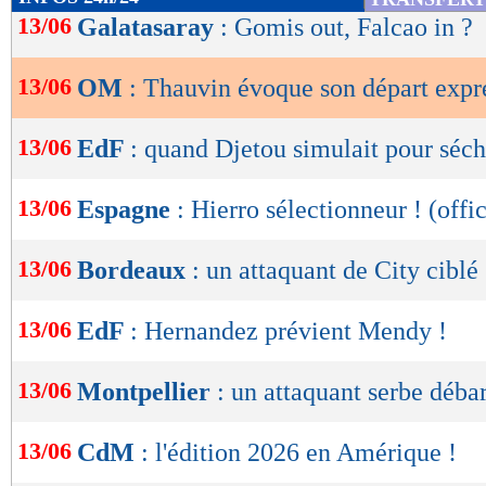
de
13/06
Galatasaray
: Gomis out, Falcao in ?
Lu 30.013 fois
- Youcef Touaitia 
lecture
13/06
OM
: Thauvin évoque son départ expre
OK
13/06
EdF
: quand Djetou simulait pour séche
13/06
Espagne
: Hierro sélectionneur ! (offic
13/06
Bordeaux
: un attaquant de City ciblé
13/06
EdF
: Hernandez prévient Mendy !
13/06
Montpellier
: un attaquant serbe débar
13/06
CdM
: l'édition 2026 en Amérique !