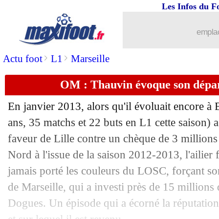
Les Infos du F
13/06
Monaco
: Nardi reste en Belgique (off
emplac
13/06
Grèce
: Anigo entraîneur du Panionios 
>
>
Actu foot
L1
Marseille
13/06
Tottenham
: un accord en Chine pour
OM : Thauvin évoque son départ
13/06
Espagne
: Lopetegui rompt le silence 
En janvier 2013, alors qu'il évoluait encore à 
13/06
EdF
: K. Mbappé - "je suis à 100 %"
ans, 35 matchs et 22 buts en L1 cette saison) 
faveur de Lille contre un chèque de 3 millions
13/06
OM
: une amende de 100 000€ pour l
Nord à l'issue de la saison 2012-2013, l'ailier 
jamais porté les couleurs du LOSC, forçant s
13/06
PSG
: pas de sanction pour le FPF !
de Marseille, qui a investi près de 15 millions
Dogues. Un épisode qui a écorné la réputation d
13/06
EdF
: Rabiot, la mise en garde de Jac