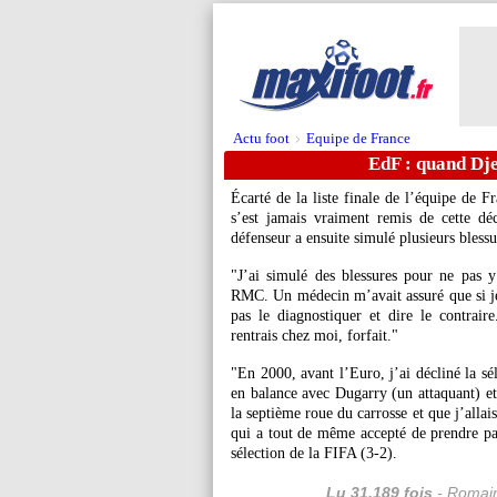
Actu foot
Equipe de France
>
EdF : quand Dje
Écarté de la liste finale de l’équipe de
s’est jamais vraiment remis de cette dé
défenseur a ensuite simulé plusieurs bless
"J’ai simulé des blessures pour ne pas y
RMC. Un médecin m’avait assuré que si je d
pas le diagnostiquer et dire le contraire
rentrais chez moi, forfait."
"En 2000, avant l’Euro, j’ai décliné la s
en balance avec Dugarry (un attaquant) et 
la septième roue du carrosse et que j’allai
qui a tout de même accepté de prendre pa
sélection de la FIFA (3-2).
Lu 31.189 fois
- Romain