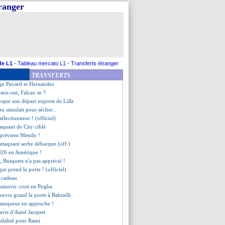
tranger
ction pour le FPF !
mise en garde de Jacquet
 pour remplacer Alisson ?
prend la parole
 évoque son avenir
 M€ vont partir en fumée !
ghi nouvel entraîneur (off.)
de L1
-
Tableau mercato L1
-
Transferts étranger
gui viré, Fabregas ironique
TRANSFERTS
négocie avec Valence
uge Pavard et Hernandez
mis out, Falcao in ?
oque son départ express de Lille
u simulait pour sécher...
sélectionneur ! (officiel)
taquant de City ciblé
prévient Mendy !
attaquant serbe débarque (off.)
2026 en Amérique !
, Busquets n'a pas apprécié !
ui prend la porte ! (officiel)
st cadeau
himovic croit en Pogba
uvre grand la porte à Balotelli
Vainqueur en approche !
'avis d'Aimé Jacquet
ndalisé pour Rami