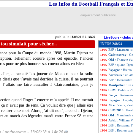
Les Infos du Football Français et E
PSG
: pas de san
13/06
EdF
: Rabiot, la 
13/06
Roma
: Courtois
13/06
emplacement publicitaire
Espagne
: Ramos 
13/06
Séville
: N’Zonzi
13/06
Sporting
: 114,5
13/06
Bologne
: F. Inza
13/06
publié le
13/06/2018 à 14h26
LiveScore
-
clubs 
Espagne
: Lopete
13/06
tou simulait pour sécher...
INFOS 24h/24
Lyon
: Diakhaby 
13/06
EdF
: Lizarazu j
13/06
 France pour la Coupe du monde 1998, Martin Djetou ne
Galatasaray
: Go
13/06
ception. Tellement écœuré après cet épisode, l’ancien
OM
: Thauvin év
13/06
ures pour ne plus honorer ses convocations en Bleu.
EdF
: quand Djeto
13/06
Espagne
: Hierro 
13/06
 aller, a raconté l'ex-joueur de Monaco pour la radio
Bordeaux
: un at
13/06
isais que j’avais mal derrière la cuisse, il ne pourrait
EdF
: Hernandez 
13/06
. J’allais me faire ausculter à Clairefontaine, puis je
Montpellier
: un 
13/06
CdM
: l'édition 
13/06
Barça
: Bartomeu
13/06
élection quand Roger Lemerre m’a appelé. Il me mettait
Espagne
: Lopeteg
13/06
ça n’avait pas de sens. Ça voulait dire que j’allais être
Nice
: Vieira, c'e
13/06
s rentrer chez moi. Alors, j’ai dit non", a conclu Djetou,
CdM 2018
: Ibra
13/06
OM
: Mandanda o
rt au match des légendes mardi entre France 98 et une
13/06
ASSE
: William 
13/06
EdF
: Benzema, l
13/06
EdF
: Rothen sca
13/06
 Lantheaume - 13/06/18 à 14h26