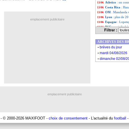
Atletico
: on conn
13/06
Costa Rica
: Haz
13/06
OM
: Mandanda v
13/06
Lyon
: plus de 2
13/06
emplacement publicitaire
Espagne
: Lopete
13/06
PSG
: un joli ch
13/06
Filtrer :
Liste des brèv
...
Liste des brève
...
ARCHIVES DES B
.
brèves du jour
.
mardi 04/08/2026
.
dimanche 02/08/2
emplacement publicitaire
- © 2000-2026 MAXIFOOT -
choix de consentement
- L'actualité du
football
-