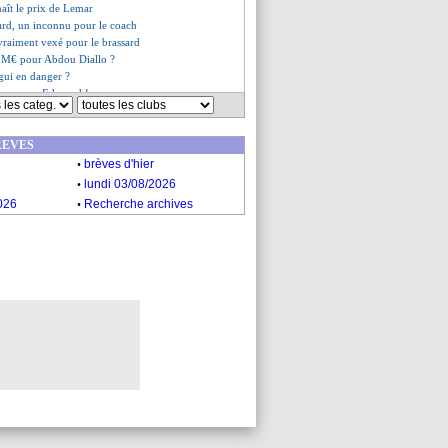
aît le prix de Lemar
ard, un inconnu pour le coach
raiment vexé pour le brassard
0 M€ pour Abdou Diallo ?
gui en danger ?
èque pour Edouard !
es du mar. 12 juin 2018
s du lun. 11 juin 2018
REVES
.
brèves d'hier
.
lundi 03/08/2026
.
026
Recherche archives