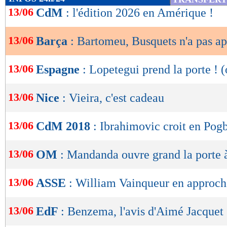
de
13/06
CdM
: l'édition 2026 en Amérique !
lecture
13/06
Barça
: Bartomeu, Busquets n'a pas ap
OK
13/06
Espagne
: Lopetegui prend la porte ! (
13/06
Nice
: Vieira, c'est cadeau
13/06
CdM 2018
: Ibrahimovic croit en Pog
13/06
OM
: Mandanda ouvre grand la porte à
13/06
ASSE
: William Vainqueur en approch
13/06
EdF
: Benzema, l'avis d'Aimé Jacquet