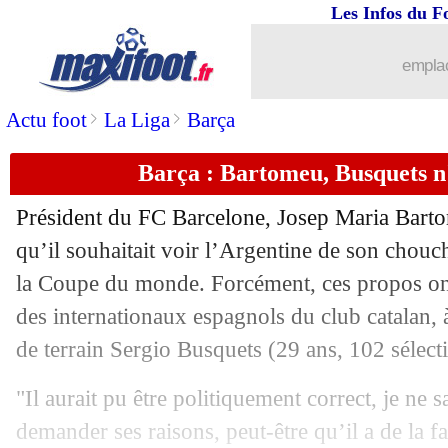
Les Infos du F
13/06
EdF
: Rabiot, la mise en garde de Jac
emplac
13/06
Roma
: Courtois pour remplacer Aliss
>
>
Actu foot
La Liga
Barça
13/06
Espagne
: Ramos prend la parole
Barça : Bartomeu, Busquets n'
13/06
Séville
: N’Zonzi évoque son avenir
Président du FC Barcelone, Josep Maria Bart
13/06
Sporting
: 114,5 M€ vont partir en fu
qu’il souhaitait voir l’Argentine de son chou
la Coupe du monde. Forcément, ces propos on
13/06
Bologne
: F. Inzaghi nouvel entraîneur 
des internationaux espagnols du club catalan,
de terrain
Sergio Busquets
(29 ans, 102 sélecti
13/06
Espagne
: Lopetegui viré, Fabregas ir
"Il aurait pu être politiquement correct, je ne sa
13/06
Lyon
: Diakhaby négocie avec Valenc
demander ses raisons, peut-être qu’il a de la f