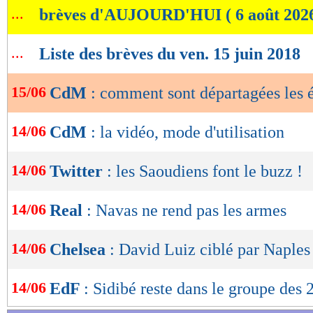
...
brèves d'AUJOURD'HUI ( 6 août 202
de
Lu 16.220 fois
- Romain Rigaux -
lecture
...
Liste des brèves du ven. 15 juin 2018
OK
15/06
CdM
: comment sont départagées les 
14/06
CdM
: la vidéo, mode d'utilisation
14/06
Twitter
: les Saoudiens font le buzz !
14/06
Real
: Navas ne rend pas les armes
14/06
Chelsea
: David Luiz ciblé par Naples
14/06
EdF
: Sidibé reste dans le groupe des 