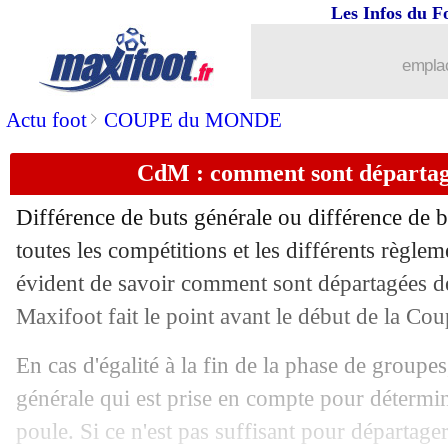
Les Infos du F
emplac
>
Actu foot
COUPE du MONDE
CdM : comment sont départagé
Différence de buts générale ou différence de b
toutes les compétitions et les différents règleme
évident de savoir comment sont départagées de
Maxifoot fait le point avant le début de la C
En cas d'égalité à la fin de la phase de groupes,
générale qui est prise en compte pour détermin
poule. Si ce n'est pas suffisant pour départage