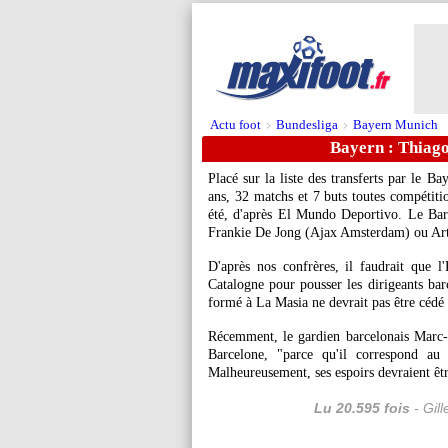
Actu foot
Bundesliga
Bayern Munich
>
>
Bayern : Thiago
Placé sur la liste des transferts par le B
ans, 32 matchs et 7 buts toutes compétiti
été, d'après El Mundo Deportivo. Le Barç
Frankie De Jong (Ajax Amsterdam) ou Art
D'après nos confrères, il faudrait que l
Catalogne pour pousser les dirigeants barc
formé à La Masia ne devrait pas être cédé
Récemment, le gardien barcelonais Marc-A
Barcelone, "parce qu'il correspond au 
Malheureusement, ses espoirs devraient êtr
Lu 20.595 fois
- Gil