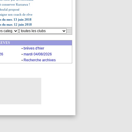
ut conserver Kurzawa !
 Boufal proposé
signe son coach de rêve
es du mer. 13 juin 2018
es du mar. 12 juin 2018
REVES
.
brèves d'hier
.
26
mardi 04/08/2026
.
Recherche archives