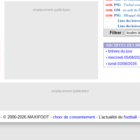
PSG
: Tuchel ve
14/06
emplacement publicitaire
OM
: un prêt de
14/06
PSG
: Mbappé dé
14/06
Liste des brèv
...
Liste des brèv
...
Filtrer :
ARCHIVES DES B
.
brèves du jour
.
mercredi 05/08/20
.
lundi 03/08/2026
emplacement publicitaire
- © 2000-2026 MAXIFOOT -
choix de consentement
- L'actualité du
football
-