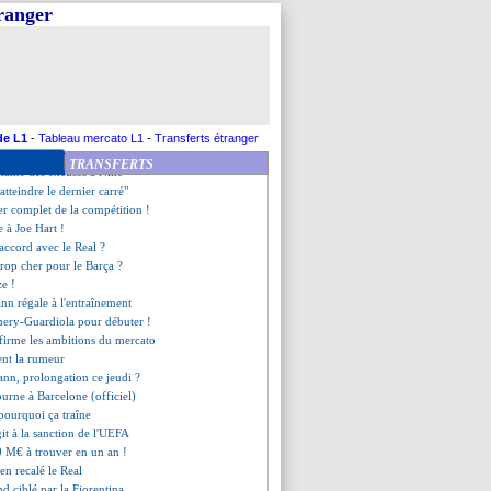
cores des matchs de préparation
tranger
e avec Naples !
ford absent à l'entraînement
conte sa bicyclette à Turin
ann, réponse à 21h15 !
on signe à Strasbourg (off.)
es Bleus en cas de victoire
tre favori, c'est le Brésil !
de L1
-
Tableau mercato L1
-
Transferts étranger
avec Nice pour Balotelli !
TRANSFERTS
clame des excuses à Nike
"atteindre le dernier carré"
ier complet de la compétition !
e à Joe Hart !
'accord avec le Real ?
trop cher pour le Barça ?
ze !
nn régale à l'entraînement
mery-Guardiola pour débuter !
firme les ambitions du mercato
nt la rumeur
ann, prolongation ce jeudi ?
ourne à Barcelone (officiel)
pourquoi ça traîne
it à la sanction de l'UEFA
0 M€ à trouver en un an !
ien recalé le Real
d ciblé par la Fiorentina