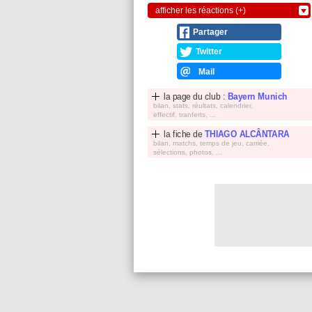
afficher les réactions (+)
Partager
Twitter
Mail
la page du club :
Bayern Munich
bilan, stats, réultats, calendrier,
effectif, tranferts, ...
la fiche de
THIAGO ALCÂNTARA
bilan, matchs, temps de jeu, carriée,
sélections, photos, ...