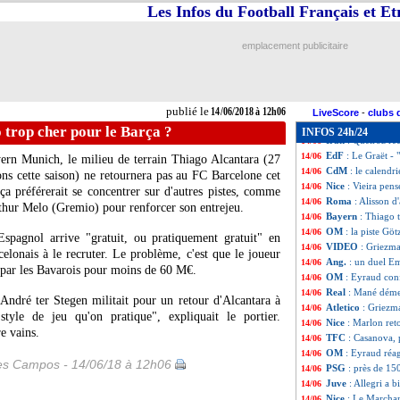
CdM
: tous les s
14/06
Les Infos du Football Français et E
Nice
: Seri discut
14/06
Angleterre
: Rash
14/06
emplacement publicitaire
Real
: Ronaldo ra
14/06
Atletico
: Griezm
14/06
Nantes
: Thomass
14/06
CdM
: la prime d
14/06
publié le
14/06/2018 à 12h06
Sondage MF
: vo
14/06
LiveScore
-
clubs 
OM
: ça discute 
14/06
 trop cher pour le Barça ?
INFOS 24h/24
Iran
: Queiroz ré
14/06
EdF
: Le Graët - 
14/06
ayern Munich, le milieu de terrain Thiago
Alcantara
(27
CdM
: le calendr
14/06
ons cette saison) ne retournera pas au FC Barcelone cet
Nice
: Vieira pens
14/06
a préférerait se concentrer sur d'autres pistes, comme
Roma
: Alisson d
14/06
hur Melo (Gremio) pour renforcer son entrejeu.
Bayern
: Thiago 
14/06
OM
: la piste Göt
14/06
'Espagnol arrive "gratuit, ou pratiquement gratuit" en
VIDEO
: Griezma
14/06
elonais à le recruter. Le problème, c'est que le joueur
Ang.
: un duel E
14/06
 par les Bavarois pour moins de 60 M€.
OM
: Eyraud con
14/06
Real
: Mané déme
14/06
ndré ter Stegen militait pour un retour d'Alcantara à
Atletico
: Griezm
14/06
style de jeu qu'on pratique", expliquait le portier.
Nice
: Marlon ret
14/06
e vains.
TFC
: Casanova, 
14/06
OM
: Eyraud réag
14/06
les Campos - 14/06/18 à 12h06
PSG
: près de 15
14/06
Juve
: Allegri a b
14/06
Nice
: Le Marchan
14/06