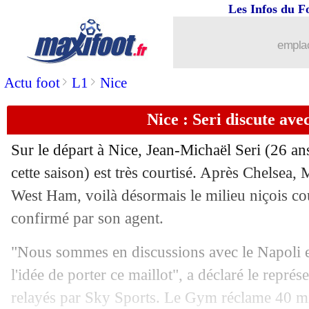
Les Infos du F
14/06
VIDEO
: les larmes de Lopetegui
emplac
14/06
PSG
: le fair-play financier, Tebas en
>
>
Actu foot
L1
Nice
14/06
VIDEOS
: les 5 buts de Russie-Arabi
Nice : Seri discute ave
14/06
Espagne
: Lopetegui, Rubiales allume
Sur le départ à Nice, Jean-Michaël
Seri
(26 ans
14/06
Lille
: Galtier annonce sa décision
cette saison) est très courtisé. Après Chelsea, 
West Ham, voilà désormais le milieu niçois cou
14/06
VIDEO
: Poutine-Prince Salmane, che
confirmé par son agent.
14/06
CdM
: le classement du groupe A (Rus
"Nous sommes en discussions avec le Napoli et 
l'idée de porter ce maillot", a déclaré le repré
14/06
CdM
: Russie 5-0 Arabie Saoudite (fin
relayés par Sky Sports. Le Gym réclame 40 mi