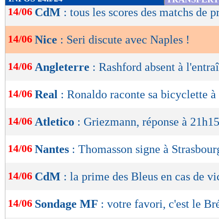
de
14/06
CdM
: tous les scores des matchs de p
lecture
14/06
Nice
: Seri discute avec Naples !
OK
14/06
Angleterre
: Rashford absent à l'entr
14/06
Real
: Ronaldo raconte sa bicyclette à
14/06
Atletico
: Griezmann, réponse à 21h15
14/06
Nantes
: Thomasson signe à Strasbourg
14/06
CdM
: la prime des Bleus en cas de vi
14/06
Sondage MF
: votre favori, c'est le Bré