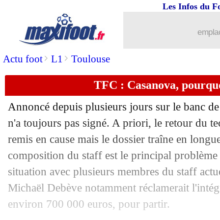
14/06
Nantes
: Thomasson signe à Strasbourg
Les Infos du F
14/06
CdM
: la prime des Bleus en cas de vi
emplac
>
>
Actu foot
L1
Toulouse
14/06
Sondage MF
: votre favori, c'est le Bré
TFC : Casanova, pourquo
14/06
OM
: ça discute avec Nice pour Balote
Annoncé depuis plusieurs jours sur le banc d
14/06
Iran
: Queiroz réclame des excuses à 
n'a toujours pas signé. A priori, le retour du t
remis en cause mais le dossier traîne en longu
14/06
EdF
: Le Graët - "atteindre le dernier 
composition du staff est le principal problème e
14/06
CdM
: le calendrier complet de la com
situation avec plusieurs membres du staff actu
Michaël Debève notamment réclamerait l'intégra
14/06
Nice
: Vieira pense à Joe Hart !
environ 700 000 euros, pour partir.