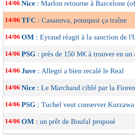
de
14/06
Nice
: Marlon retourne à Barcelone (of
lecture
14/06
TFC
: Casanova, pourquoi ça traîne
OK
14/06
OM
: Eyraud réagit à la sanction de 
14/06
PSG
: près de 150 M€ à trouver en un 
14/06
Juve
: Allegri a bien recalé le Real
14/06
Nice
: Le Marchand ciblé par la Fioren
14/06
PSG
: Tuchel veut conserver Kurzawa
14/06
OM
: un prêt de Boufal proposé