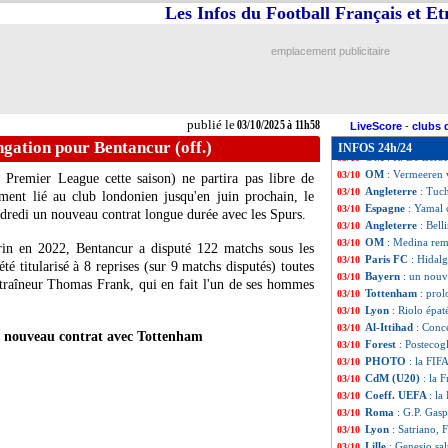
Leverkusen
: Rea
03/10
Les Infos du Football Français et E
Lens
: Sage très 
03/10
CdM 2026
: un s
03/10
emplacement publicitaire
Barça
: Yamal abs
03/10
Portugal
: 4 Paris
03/10
OM
: le Classiqu
03/10
Bayern
: Francfor
03/10
publié le
03/10/2025 à 11h58
Liverpool
: Slot 
03/10
LiveScore
-
clubs 
Man Utd
: Zirkze
03/10
gation pour Bentancur (off.)
INFOS 24h/24
OM
: R. De Zerbi
03/10
OM
: Vermeeren 
03/10
Premier League cette saison) ne partira pas libre de
Angleterre
: Tuc
03/10
ement lié au club londonien jusqu'en juin prochain, le
Espagne
: Yamal 
03/10
ndredi un nouveau contrat longue durée avec les Spurs.
Angleterre
: Bel
03/10
OM
: Medina rem
03/10
rin en 2022, Bentancur a disputé 122 matchs sous les
Paris FC
: Hidal
03/10
té titularisé à 8 reprises (sur 9 matchs disputés) toutes
Bayern
: un nouv
03/10
traîneur Thomas Frank, qui en fait l'un de ses hommes
Tottenham
: pro
03/10
Lyon
: Riolo épa
03/10
Al-Ittihad
: Conc
03/10
n nouveau contrat avec Tottenham
Forest
: Postecog
03/10
PHOTO
: la FIF
03/10
CdM (U20)
: la 
03/10
Coeff. UEFA
: la
03/10
Roma
: G.P. Gasp
03/10
Lyon
: Satriano, 
03/10
Lille
: Genesio sa
03/10