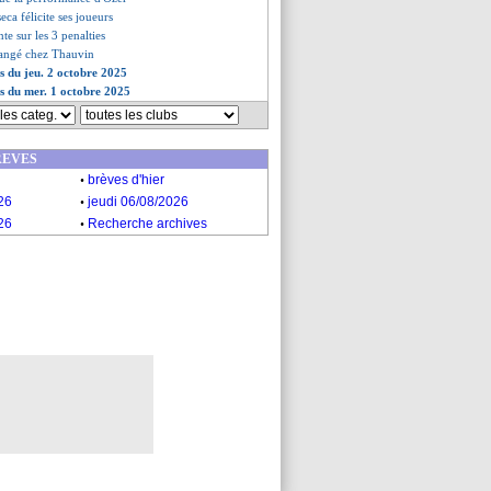
eca félicite ses joueurs
nte sur les 3 penalties
hangé chez Thauvin
es du jeu. 2 octobre 2025
es du mer. 1 octobre 2025
REVES
.
brèves d'hier
.
26
jeudi 06/08/2026
.
26
Recherche archives