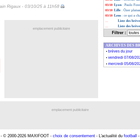
Lyon
: Paulo Fons
03/10
in Rigaux - 03/10/25 à 11h58
Lille
: Özer plaisa
03/10
Lens
: ce qui a c
03/10
Liste des brèv
...
Liste des brèv
...
emplacement publicitaire
Filtrer :
ARCHIVES DES B
.
brèves du jour
.
vendredi 07/08/20
.
mercredi 05/08/20
emplacement publicitaire
- © 2000-2026 MAXIFOOT -
choix de consentement
- L'actualité du
football
-