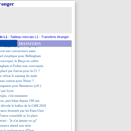
l, Barça, le fol été de Grimaldo
tranger
élogieux envers Thauvin
mic pour voir la finale !
ent entre 2 et 3 semaines
iens dans la liste
e, le coup de gueule de De Zerbi
t, victoire historique ?
prend la défense de Konaté
de L1
-
Tableau mercato L1
-
Transferts étranger
e suivi aussi par le Milan AC
TRANSFERTS
 - "simple de gérer le groupe"
voit une concurrence saine
hel s'explique pour Bellingham
convoqué, le Barça en colère
lingham et Foden non convoqués
placé par Garcia pour la C1 ?
go refuse le naming du stade
eau contrat pour Neuer ?
longation pour Bentancur (off.)
té par Lyon
eição, c'est imminent
lou, pire bilan depuis 100 ans
A dévoile le ballon de la CdM 2026
France dominée par les Etats-Unis
 France consolide sa 5e place
erini - "je n'ai jamais vu ça"
Fonseca attend une série
lue la performance d'Özer