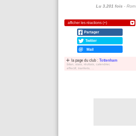
Lu 3.201 fois
- Roma
afficher les réactions (+)
Partager
Twitter
Mail
la page du club :
Tottenham
bilan, stats, réultats, calendrier,
effectif, tranferts, ...