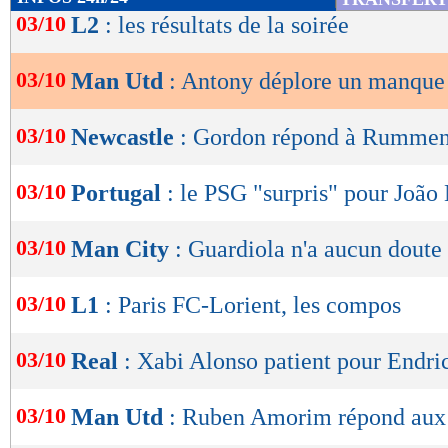
de
03/10
L2
: les résultats de la soirée
lecture
03/10
Man Utd
: Antony déplore un manque 
OK
03/10
Newcastle
: Gordon répond à Rumme
03/10
Portugal
: le PSG "surpris" pour João
03/10
Man City
: Guardiola n'a aucun doute
03/10
L1
: Paris FC-Lorient, les compos
03/10
Real
: Xabi Alonso patient pour Endri
03/10
Man Utd
: Ruben Amorim répond aux 