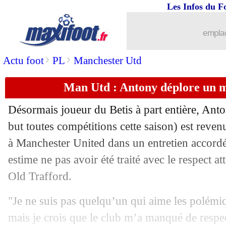
Les Infos du F
emplac
>
>
Actu foot
PL
Manchester Utd
Man Utd : Antony déplore un 
Désormais joueur du Betis à part entière,
Anto
but toutes compétitions cette saison) est reve
à Manchester United dans un entretien accordé
estime ne pas avoir été traité avec le respect a
Old Trafford.
"Je ne suis pas quelqu’un qui aime les polémiq
mais je crois que le club m’a manqué de respe