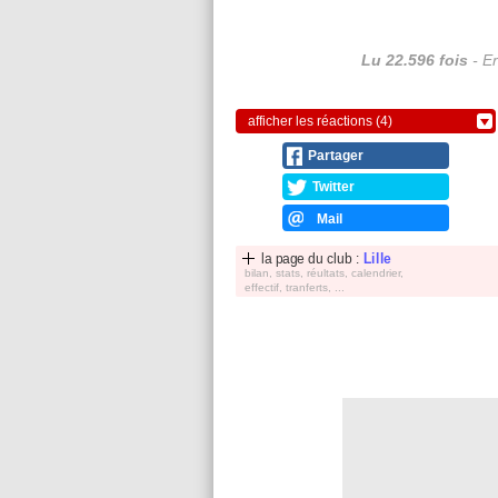
Lu 22.596 fois
- Er
afficher les réactions (4)
Partager
Twitter
Mail
la page du club :
Lille
bilan, stats, réultats, calendrier,
effectif, tranferts, ...