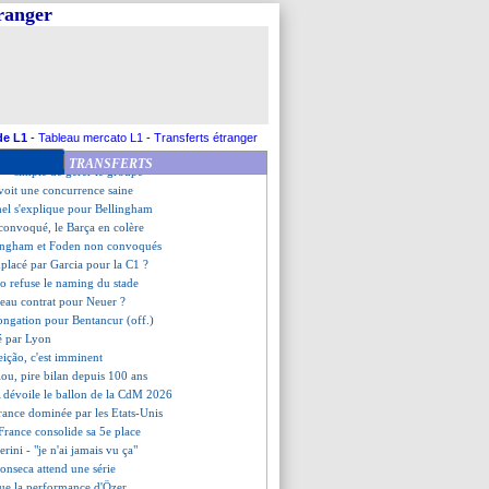
l, Barça, le fol été de Grimaldo
tranger
élogieux envers Thauvin
mic pour voir la finale !
ent entre 2 et 3 semaines
iens dans la liste
e, le coup de gueule de De Zerbi
t, victoire historique ?
prend la défense de Konaté
de L1
-
Tableau mercato L1
-
Transferts étranger
e suivi aussi par le Milan AC
TRANSFERTS
 - "simple de gérer le groupe"
voit une concurrence saine
hel s'explique pour Bellingham
convoqué, le Barça en colère
lingham et Foden non convoqués
placé par Garcia pour la C1 ?
go refuse le naming du stade
eau contrat pour Neuer ?
longation pour Bentancur (off.)
té par Lyon
eição, c'est imminent
lou, pire bilan depuis 100 ans
A dévoile le ballon de la CdM 2026
France dominée par les Etats-Unis
 France consolide sa 5e place
erini - "je n'ai jamais vu ça"
Fonseca attend une série
lue la performance d'Özer