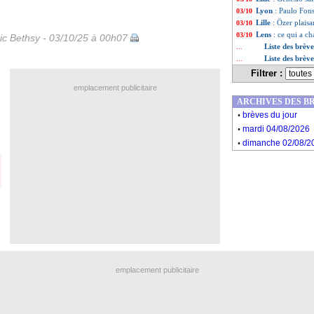
Lyon
: Paulo Fons
03/10
Lille
: Özer plaisa
03/10
Lens
: ce qui a c
03/10
ic Bethsy - 03/10/25 à 00h07
Liste des brèv
...
Liste des brèv
...
Filtrer :
emplacement publicitaire
ARCHIVES DES B
.
brèves du jour
.
mardi 04/08/2026
.
dimanche 02/08/2
emplacement publicitaire