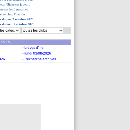
eca félicite ses joueurs
nte sur les 3 penalties
hangé chez Thauvin
es du jeu. 2 octobre 2025
es du mer. 1 octobre 2025
REVES
.
brèves d'hier
.
lundi 03/08/2026
.
026
Recherche archives