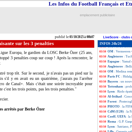
Leverkusen
: Rea
03/10
Les Infos du Football Français et E
Lens
: Sage très 
03/10
CdM 2026
: un s
03/10
emplacement publicitaire
Barça
: Yamal abs
03/10
Portugal
: 4 Paris
03/10
OM
: le Classiqu
03/10
Bayern
: Francfor
03/10
publié le
03/10/2025 à 00h07
Liverpool
: Slot 
03/10
LiveScore
-
clubs 
Man Utd
: Zirkze
03/10
aisante sur les 3 penalties
INFOS 24h/24
OM
: R. De Zerbi
03/10
OM
: Vermeeren 
03/10
n Ligue Europa, le gardien du LOSC
Berke Özer
(25 ans,
Angleterre
: Tuc
03/10
stoppé 3 penalties coup sur coup ! Après la rencontre, le
Espagne
: Yamal 
03/10
.
Angleterre
: Bel
03/10
OM
: Medina rem
03/10
ré trop tôt. Sur le second, je n'avais pas un pied sur la
Paris FC
: Hidal
03/10
s s'il y en avait eu un quatrième, j'aurais pu l'arrêter
Bayern
: un nouv
03/10
icro de Canal+. Mais c'était une soirée incroyable pour
Tottenham
: pro
03/10
 c'est les trois points, pas les trois penalties."
Lyon
: Riolo épa
03/10
Al-Ittihad
: Conc
03/10
cier.
Forest
: Postecog
03/10
PHOTO
: la FIF
03/10
ies arrêtés par Berke Özer
CdM (U20)
: la 
03/10
Coeff. UEFA
: la
03/10
Roma
: G.P. Gasp
03/10
Lyon
: Satriano, 
03/10
Lille
: Genesio sa
03/10