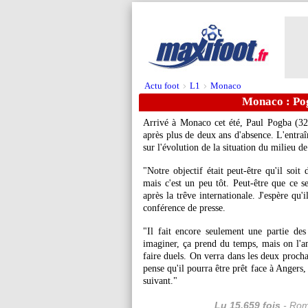
Actu foot
L1
Monaco
>
>
Monaco : Pogb
Arrivé à Monaco cet été, Paul Pogba (32 
après plus de deux ans d'absence. L'entra
sur l'évolution de la situation du milieu de
"Notre objectif était peut-être qu'il soi
mais c'est un peu tôt. Peut-être que ce s
après la trêve internationale. J'espère qu
conférence de presse.
"Il fait encore seulement une partie de
imaginer, ça prend du temps, mais on l'am
faire duels. On verra dans les deux procha
pense qu'il pourra être prêt face à Angers,
suivant."
Lu 15.659 fois
- Rom