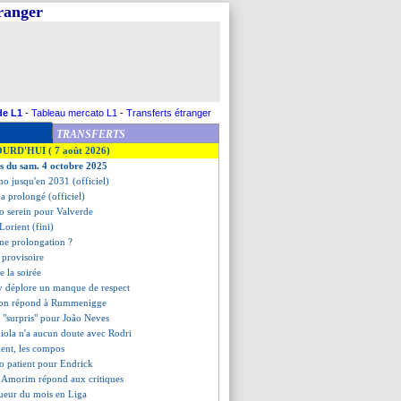
tranger
de L1
-
Tableau mercato L1
-
Transferts étranger
TRANSFERTS
OURD'HUI ( 7 août 2026)
es du sam. 4 octobre 2025
ho jusqu'en 2031 (officiel)
 a prolongé (officiel)
o serein pour Valverde
Lorient (fini)
une prolongation ?
 provisoire
de la soirée
y déplore un manque de respect
don répond à Rummenigge
G "surpris" pour João Neves
iola n'a aucun doute avec Rodri
ient, les compos
o patient pour Endrick
 Amorim répond aux critiques
ueur du mois en Liga