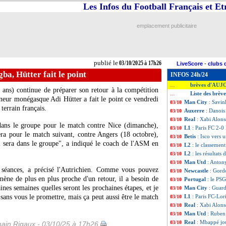
Les Infos du Football Français et E
emplacement publicitaire
publié le
03/10/2025 à 17h26
LiveScore
-
clubs 
a, Hütter fait le point
INFOS 24h/24
brèves d'AUJ
...
ans) continue de préparer son retour à la compétition
Liste des brèv
...
îneur monégasque Adi Hütter a fait le point ce vendredi
Man City
: Savin
03/10
 terrain français.
Auxerre
: Danois
03/10
Real
: Xabi Alons
03/10
t dans le groupe pour le match contre Nice (dimanche),
L1
: Paris FC 2-0 
03/10
era pour le match suivant, contre Angers (18 octobre),
Betis
: Isco vers 
03/10
'il sera dans le groupe", a indiqué le coach de l'ASM en
L2
: le classement
03/10
L2
: les résultats 
03/10
Man Utd
: Anton
03/10
s séances, a précisé l'Autrichien. Comme vous pouvez
Newcastle
: Gor
03/10
ène de plus en plus proche d'un retour, il a besoin de
Portugal
: le PS
03/10
ines semaines quelles seront les prochaines étapes, et je
Man City
: Guard
03/10
 sans vous le promettre, mais ça peut aussi être le match
L1
: Paris FC-Lor
03/10
Real
: Xabi Alons
03/10
Man Utd
: Ruben
03/10
Real
: Mbappé jo
03/10
ain Rigaux - 03/10/25 à 17h26