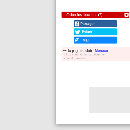
afficher les réactions (7)
Partager
Twitter
Mail
la page du club :
Monaco
bilan, stats, réultats, calendrier,
effectif, tranferts, ...