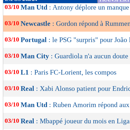
de
03/10
Man Utd
: Antony déplore un manque 
lecture
03/10
Newcastle
: Gordon répond à Rumme
OK
03/10
Portugal
: le PSG "surpris" pour João
03/10
Man City
: Guardiola n'a aucun doute
03/10
L1
: Paris FC-Lorient, les compos
03/10
Real
: Xabi Alonso patient pour Endri
03/10
Man Utd
: Ruben Amorim répond aux 
03/10
Real
: Mbappé joueur du mois en Liga