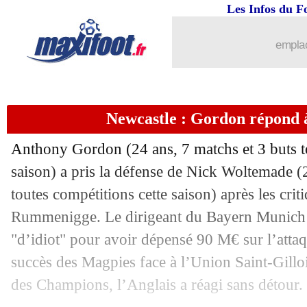
Les Infos du F
emplac
Newcastle : Gordon répond
Anthony
Gordon
(24 ans, 7 matchs et 3 buts t
saison) a pris la défense de Nick
Woltemade
(2
toutes compétitions cette saison) après les cri
Rummenigge. Le dirigeant du Bayern Munich a
"d’idiot" pour avoir dépensé 90 M€ sur l’atta
succès des Magpies face à l’Union Saint-Gillo
des Champions, l’Anglais a réagi sans détour.
...
brèves d'AUJOURD'HUI ( 8 août 202