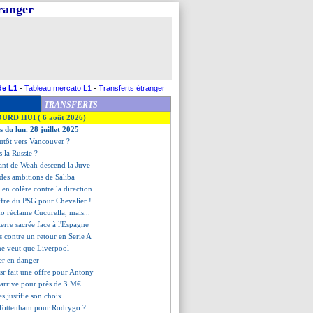
tranger
de L1
-
Tableau mercato L1
-
Transferts étranger
TRANSFERTS
OURD'HUI ( 6 août 2026)
s du lun. 28 juillet 2025
lutôt vers Vancouver ?
s la Russie ?
tant de Weah descend la Juve
ndes ambitions de Saliba
 en colère contre la direction
ffre du PSG pour Chevalier !
o réclame Cucurella, mais...
terre sacrée face à l'Espagne
as contre un retour en Serie A
 ne veut que Liverpool
aer en danger
sr fait une offre pour Antony
 arrive pour près de 3 M€
s justifie son choix
 Tottenham pour Rodrygo ?