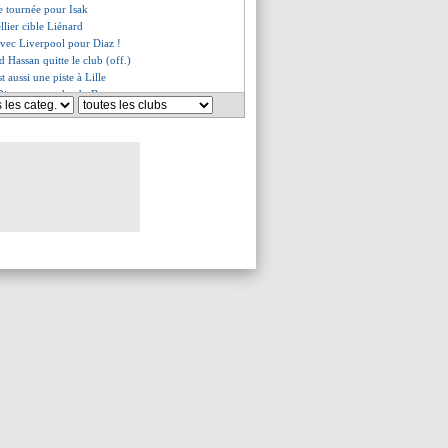
de tournée pour Isak
llier cible Liénard
avec Liverpool pour Diaz !
 Hassan quitte le club (off.)
t aussi une piste à Lille
 Diaz tout proche du Bayern
 toujours d'Haaland
et Bardghji décisifs en amical
firme pour Koné à Sassuolo
art, Akliouche pessimiste
u coup de gueule de Textor
t la pression pour Jashari
l'après-Chevalier ?
lieu file à Stuttgart (off.)
 pépite chipée à City (off.)
 américain en approche
z va bien remplacer Gyökeres
irme pour Koyalipou
ichelli pour 20 M€ (off.)
il envie de rester ?
clame des recrues
ue a convaincu Chevalier
ge les débuts de Rongier
éagit au retour d'Aubameyang
d se rapproche du Genoa
lix finalement à Al-Nassr ?