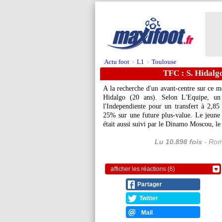
Actu foot
L1
Toulouse
>
>
TFC : S. Hidalg
A la recherche d'un avant-centre sur ce m
Hidalgo (20 ans). Selon L'Equipe, un
l'Independiente pour un transfert à 2,85 
25% sur une future plus-value. Le jeune 
était aussi suivi par le Dinamo Moscou, le
Lu 10.898 fois
- Rom
afficher les réactions (6)
Partager
Twitter
Mail