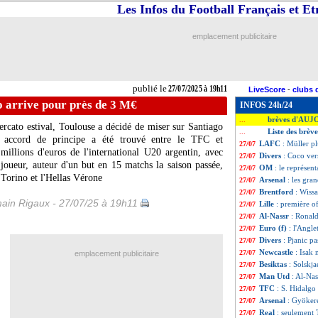
Les Infos du Football Français et E
emplacement publicitaire
publié le
27/07/2025 à 19h11
LiveScore
-
clubs 
o arrive pour près de 3 M€
INFOS 24h/24
brèves d'AUJ
...
ercato estival, Toulouse a décidé de miser sur Santiago
Liste des brève
...
 accord de principe a été trouvé entre le TFC et
LAFC
: Müller p
27/07
millions d'euros de l'international U20 argentin, avec
Divers
: Coco ver
27/07
joueur, auteur d'un but en 15 matchs la saison passée,
OM
: le représen
27/07
 Torino et l'Hellas Vérone
Arsenal
: les gra
27/07
Brentford
: Wissa
27/07
ain Rigaux - 27/07/25 à 19h11
Lille
: première o
27/07
Al-Nassr
: Ronald
27/07
Euro (f)
: l'Angle
27/07
Divers
: Pjanic p
27/07
Newcastle
: Isak
27/07
emplacement publicitaire
Besiktas
: Solskj
27/07
Man Utd
: Al-Nas
27/07
TFC
: S. Hidalgo
27/07
Arsenal
: Gyökere
27/07
Real
: seulement
27/07