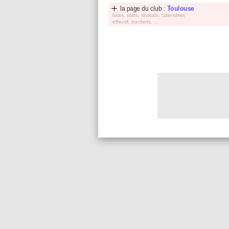
la page du club :
Toulouse
bilan, stats, réultats, calendrier,
effectif, tranferts, ...