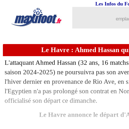
Les Infos du F
27/07
Divers
: Coco vers la Russie ?
emplac
27/07
OM
: le représentant de Weah descend
27/07
Arsenal
: les grandes ambitions de Sal
Le Havre : Ahmed Hassan quitt
27/07
Brentford
: Wissa en colère contre la 
L'attaquant Ahmed Hassan (32 ans, 16 matchs 
27/07
Lille
: première offre du PSG pour Che
saison 2024-2025) ne poursuivra pas son aven
l'hiver dernier en provenance de Rio Ave, en s
27/07
Al-Nassr
: Ronaldo réclame Cucurella,
l'Egyptien n'a pas prolongé son contrat en N
officialisé son départ ce dimanche.
27/07
Euro (f)
: l'Angleterre sacrée face à l
Le Havre annonce le départ d
27/07
Divers
: Pjanic pas contre un retour en