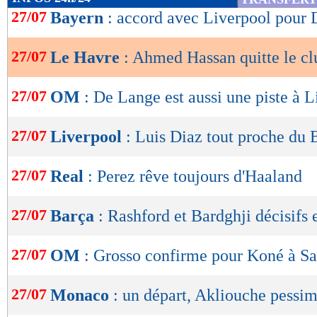
de
27/07
Bayern
: accord avec Liverpool pour 
lecture
27/07
Le Havre
: Ahmed Hassan quitte le clu
OK
27/07
OM
: De Lange est aussi une piste à L
27/07
Liverpool
: Luis Diaz tout proche du 
27/07
Real
: Perez rêve toujours d'Haaland
27/07
Barça
: Rashford et Bardghji décisifs
27/07
OM
: Grosso confirme pour Koné à Sa
27/07
Monaco
: un départ, Akliouche pessim
Lu 9.798 fois
- Romain Rigaux -