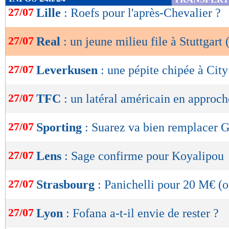
de
27/07
Lille
: Roefs pour l'après-Chevalier ?
lecture
27/07
Real
: un jeune milieu file à Stuttgart (
OK
27/07
Leverkusen
: une pépite chipée à City 
27/07
TFC
: un latéral américain en approch
27/07
Sporting
: Suarez va bien remplacer 
27/07
Lens
: Sage confirme pour Koyalipou
27/07
Strasbourg
: Panichelli pour 20 M€ (o
27/07
Lyon
: Fofana a-t-il envie de rester ?