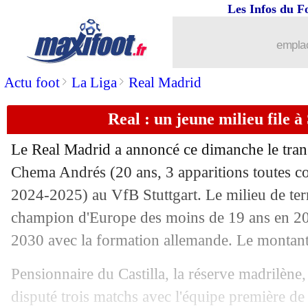
Les Infos du F
27/07
Man Utd
: Al-Nassr fait une offre po
emplac
27/07
TFC
: S. Hidalgo arrive pour près de 
>
>
Actu foot
La Liga
Real Madrid
27/07
Arsenal
: Gyökeres justifie son choix
Real : un jeune milieu file à 
27/07
Real
: seulement Tottenham pour Rod
Le Real Madrid a annoncé ce dimanche le trans
27/07
Newcastle
: pas de tournée pour Isak
Chema
Andrés
(20 ans, 3 apparitions toutes c
2024-2025) au VfB Stuttgart. Le milieu de ter
27/07
Monaco
: Montpellier cible Liénard
champion d'Europe des moins de 19 ans en 202
2030 avec la formation allemande. Le montant d
27/07
Bayern
: accord avec Liverpool pour 
Pensionnaire du Castilla, la réserve madrilène, 
27/07
Le Havre
: Ahmed Hassan quitte le clu
disputé trois matchs avec l'équipe première d