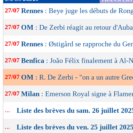
de
27/07
Rennes
: Beye juge les débuts de Rong
lecture
OK
27/07
OM
: De Zerbi réagit au retour d'Au
27/07
Rennes
: Østigård se rapproche du Ge
27/07
Benfica
: João Félix finalement à Al-N
27/07
OM
: R. De Zerbi - "on a un autre G
27/07
Milan
: Emerson Royal signe à Flamen
...
Liste des brèves du sam. 26 juillet 202
...
Liste des brèves du ven. 25 juillet 202