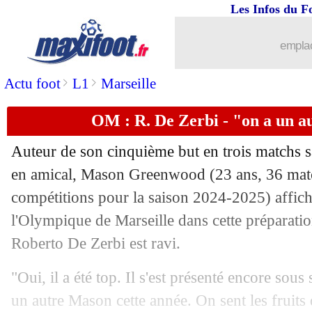
Les Infos du F
27/07
Real
: Perez rêve toujours d'Haaland
emplac
27/07
Barça
: Rashford et Bardghji décisifs
>
>
Actu foot
L1
Marseille
27/07
OM
: Grosso confirme pour Koné à Sa
OM : R. De Zerbi - "on a un 
27/07
Monaco
: un départ, Akliouche pessim
Auteur de son cinquième but en trois matchs 
en amical, Mason
Greenwood
(23 ans, 36 matc
27/07
Lyon
: le nouveau coup de gueule de 
compétitions pour la saison 2024-2025) affich
27/07
l'Olympique de Marseille dans cette préparatio
Bruges
: Milan met la pression pour Ja
Roberto De Zerbi est ravi.
27/07
Lille
: Roefs pour l'après-Chevalier ?
"Oui, il a été top. Il s'est présenté encore sou
27/07
Real
: un jeune milieu file à Stuttgart (
un autre Mason cette année. On sent les fruits