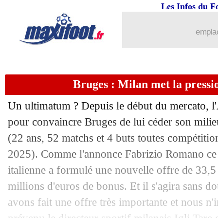
27/07
Newcastle
: Isak ne veut que Liverpoo
Les Infos du F
27/07
Besiktas
: Solskjaer en danger
emplac
27/07
Man Utd
: Al-Nassr fait une offre po
Bruges : Milan met la pressi
27/07
TFC
: S. Hidalgo arrive pour près de 
Un ultimatum ? Depuis le début du mercato, l'
27/07
Arsenal
: Gyökeres justifie son choix
pour convaincre Bruges de lui céder son mili
(22 ans, 52 matchs et 4 buts toutes compétitio
27/07
Real
: seulement Tottenham pour Rod
2025). Comme l'annonce Fabrizio Romano ce 
27/07
Newcastle
: pas de tournée pour Isak
italienne a formulé une nouvelle offre de 33,5 
millions d'euros de bonus. Et il s'agira sans d
27/07
Monaco
: Montpellier cible Liénard
avons fait une offre très importante et nous n'i