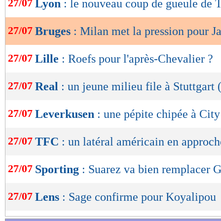
27/07
Lyon
: le nouveau coup de gueule de 
de
lecture
27/07
Bruges
: Milan met la pression pour Ja
OK
27/07
Lille
: Roefs pour l'après-Chevalier ?
27/07
Real
: un jeune milieu file à Stuttgart (
27/07
Leverkusen
: une pépite chipée à City 
27/07
TFC
: un latéral américain en approch
27/07
Sporting
: Suarez va bien remplacer 
27/07
Lens
: Sage confirme pour Koyalipou