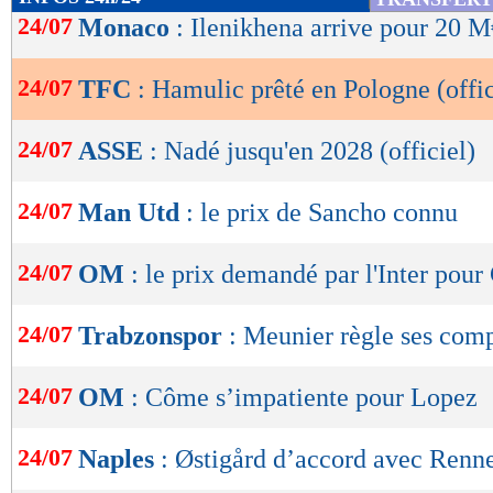
de
24/07
Monaco
: Ilenikhena arrive pour 20 M
lecture
24/07
TFC
: Hamulic prêté en Pologne (offic
OK
24/07
ASSE
: Nadé jusqu'en 2028 (officiel)
24/07
Man Utd
: le prix de Sancho connu
24/07
OM
: le prix demandé par l'Inter pour
24/07
Trabzonspor
: Meunier règle ses com
24/07
OM
: Côme s’impatiente pour Lopez
24/07
Naples
: Østigård d’accord avec Renn
Lu 4.172 fois
- Clément Barbier 