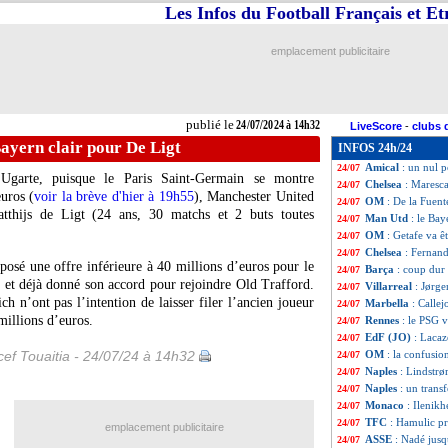
Les Infos du Football Français et E
Leipzig
: la mise
24/07
Milan
: Bennacer 
24/07
PSG
: le program
24/07
emplacement publicitaire
Monaco
: le pro
24/07
Nice
: le program
24/07
Brest
: le progra
24/07
Lille
: le program
24/07
publié le
24/07/2024 à 14h32
LiveScore
-
clubs 
Lyon
: le program
24/07
ayern clair pour De Ligt
INFOS 24h/24
OM
: le programm
24/07
Amical
: un nul 
24/07
 Ugarte, puisque le Paris Saint-Germain se montre
Chelsea
: Maresc
24/07
uros (
voir la brève d'hier à 19h55
), Manchester United
OM
: De la Fuent
24/07
atthijs
de Ligt
(24 ans, 30 matchs et 2 buts toutes
Man Utd
: le Bay
24/07
OM
: Getafe va 
24/07
Chelsea
: Fernan
24/07
osé une offre inférieure à 40 millions d’euros pour le
Barça
: coup dur
24/07
s et déjà donné son accord pour rejoindre Old Trafford.
Villarreal
: Jørge
24/07
 n’ont pas l’intention de laisser filer l’ancien joueur
Marbella
: Calle
24/07
millions d’euros.
Rennes
: le PSG 
24/07
EdF (JO)
: Lacaz
24/07
ef Touaitia - 24/07/24 à 14h32
OM
: la confusio
24/07
Naples
: Lindstrø
24/07
Naples
: un trans
24/07
Monaco
: Ilenik
24/07
TFC
: Hamulic pr
24/07
emplacement publicitaire
ASSE
: Nadé jusq
24/07