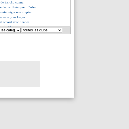
ix de Sancho connu
andé par l'Inter pour Carboni
unier règle ses comptes
atiente pour Lopez
d d’accord avec Rennes
êté à Alavés (officiel)
s du mar. 23 juillet 2024
s du lun. 22 juillet 2024