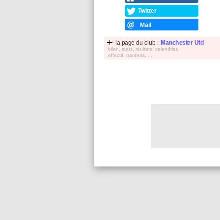
Twitter
Mail
la page du club :
Manchester Utd
bilan, stats, réultats, calendrier,
effectif, tranferts, ...