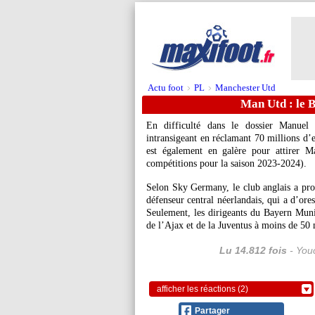
Actu foot
PL
Manchester Utd
>
>
Man Utd : le B
En difficulté dans le dossier Manuel
intransigeant en réclamant 70 millions d’e
est également en galère pour attirer M
compétitions pour la saison 2023-2024).
Selon Sky Germany, le club anglais a prop
défenseur central néerlandais, qui a d’ore
Seulement, les dirigeants du Bayern Munich
de l’Ajax et de la Juventus à moins de 50 
Lu 14.812 fois
- Youc
afficher les réactions (2)
Partager