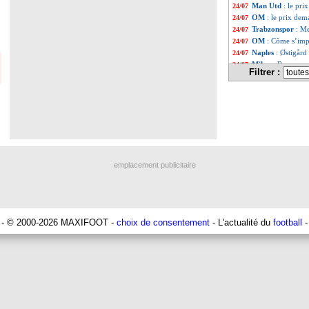
Man Utd
: le pr
24/07
OM
: le prix dem
24/07
Trabzonspor
: Me
24/07
OM
: Côme s’imp
24/07
Naples
: Østigår
24/07
Milan
: Romero pr
24/07
Filtrer :
Liste des brève
...
Liste des brève
...
emplacement publicitaire
- © 2000-2026 MAXIFOOT -
choix de consentement
- L'actualité du
football
-