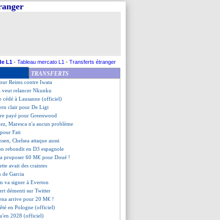
tranger
 au point d'André Silva
vers l’Arabie Saoudite ?
me de l'été
gramme de l'été
me de l'été
mme de l'été
me de l'été
de L1
-
Tableau mercato L1
-
Transferts étranger
me de l'été
TRANSFERTS
e de l'été
pour Reims contre Iwata
a veut relancer Nkunku
e cédé à Lausanne (officiel)
ern clair pour De Ligt
être payé pour Greenwood
dez, Maresca n'a aucun problème
 pour Fati
nsen, Chelsea attaque aussi
jon rebondit en D3 espagnole
va proposer 60 M€ pour Doué !
ette avait des craintes
n de Garcia
m va signer à Everton
fert démenti sur Twitter
hena arrive pour 20 M€ !
êté en Pologne (officiel)
u'en 2028 (officiel)