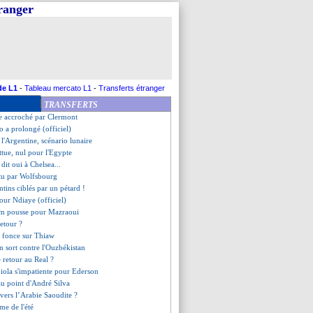
tranger
oule, l'Irak renversant
urprenante pour le gardien
n approche
nservé (officiel)
Toulon (fini)
s-Unis, les compos
rd face à Laval
de L1
-
Tableau mercato L1
-
Transferts étranger
te contre St. Pauli !
TRANSFERTS
furieux !
e accroché par Clermont
o a prolongé (officiel)
 l'Argentine, scénario lunaire
ttue, nul pour l'Egypte
dit oui à Chelsea...
ttu par Wolfsbourg
ntins ciblés par un pétard !
 pour Ndiaye (officiel)
am pousse pour Mazraoui
retour ?
e fonce sur Thiaw
en sort contre l'Ouzbékistan
 retour au Real ?
iola s'impatiente pour Ederson
 au point d'André Silva
vers l’Arabie Saoudite ?
me de l'été