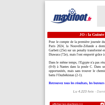
JO : la Guinée
Pour le compte de la première journée du
Paris 2024, la Nouvelle-Zélande a dom
Garbett (25e) sur un penalty transformé e
Diawara (72e), mais l'ont emporté grâce à
Dans le même temps, l'Egypte n'a pas réus
(0-0) à Nantes dans la poule C. Dans une
opportunités, mais sans trouver le chemi
battu l'Ouzbékistan (2-1).
Retrouvez tous les résultats, les buteu
Lu 4.223 fois
- Damie
afficher les réactions (+)