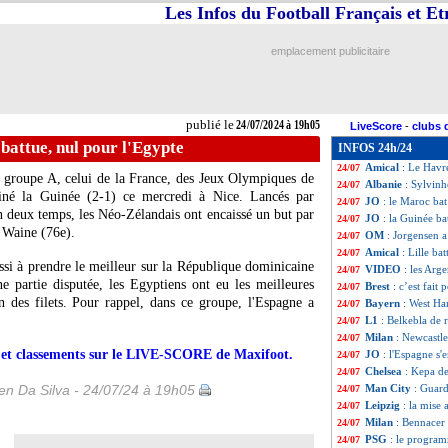
Les Infos du Football Français et E
JO
: le Japon dér
24/07
OM
: une piste s
24/07
Brest
: Ajorque e
24/07
emplacement publicitaire
Barça
: Victor co
24/07
Amical
: OM 3-0 
24/07
JO
: France-Etat
24/07
Amical
: Brest pe
24/07
publié le
24/07/2024 à 19h05
LiveScore
-
clubs 
Amical
: Lyon chu
24/07
 battue, nul pour l'Egypte
INFOS 24h/24
JO
: Mascherano 
24/07
Amical
: Le Havr
24/07
 groupe A, celui de la France, des Jeux Olympiques de
Albanie
: Sylvinh
24/07
iné la Guinée (2-1) ce mercredi à Nice. Lancés par
JO
: le Maroc bat
24/07
n deux temps, les Néo-Zélandais ont encaissé un but par
JO
: la Guinée ba
24/07
 Waine (76e).
OM
: Jorgensen a 
24/07
Amical
: Lille ba
24/07
si à prendre le meilleur sur la République dominicaine
VIDEO
: les Arge
24/07
 partie disputée, les Egyptiens ont eu les meilleures
Brest
: c’est fait
24/07
n des filets. Pour rappel, dans ce groupe, l'Espagne a
Bayern
: West H
24/07
L1
: Belkebla de 
24/07
Milan
: Newcastl
24/07
rs et classements sur le LIVE-SCORE de Maxifoot.
JO
: l'Espagne s'
24/07
Chelsea
: Kepa de
24/07
n Da Silva - 24/07/24 à 19h05
Man City
: Guard
24/07
Leipzig
: la mise
24/07
Milan
: Bennacer 
24/07
PSG
: le program
24/07