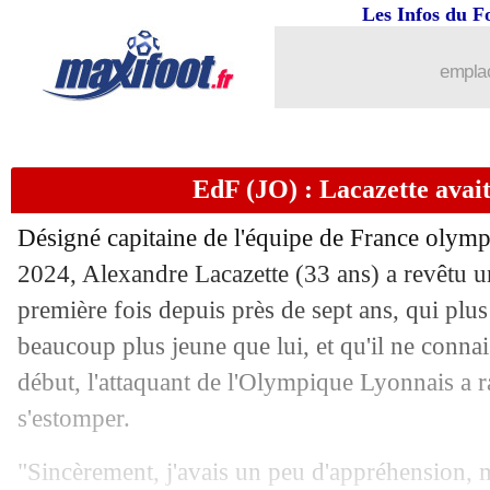
24/07
PSG
: le programme de l'été
Les Infos du F
24/07
Monaco
: le programme de l'été
emplac
24/07
Nice
: le programme de l'été
EdF (JO) : Lacazette avait
24/07
Brest
: le programme de l'été
Désigné capitaine de l'équipe de France olymp
24/07
Lille
: le programme de l'été
2024, Alexandre Lacazette (33 ans) a revêtu u
première fois depuis près de sept ans, qui plu
24/07
Lyon
: le programme de l'été
beaucoup plus jeune que lui, et qu'il ne conna
24/07
OM
: le programme de l'été
début, l'attaquant de l'Olympique Lyonnais a 
s'estomper.
24/07
Amical
: un nul pour Reims contre Iw
"Sincèrement, j'avais un peu d'appréhension, 