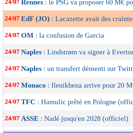
24/07
Rennes
: le PSG va proposer 60 M€ p
de
lecture
24/07
EdF (JO)
: Lacazette avait des crainte
OK
24/07
OM
: la confusion de Garcia
24/07
Naples
: Lindstrøm va signer à Everto
24/07
Naples
: un transfert démenti sur Twitt
24/07
Monaco
: Ilenikhena arrive pour 20 M
24/07
TFC
: Hamulic prêté en Pologne (offic
24/07
ASSE
: Nadé jusqu'en 2028 (officiel)