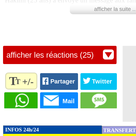
Hakimi (25 ans) a envoyé un message aux fan
afficher la suite ..
"Nous avons débuté les Jeux Olympiques par u
déplore l'attitude de certains supporters pendan
l'image de nos fidèles fans. Un tel comporteme
football", a lancé le capitaine marocain sur le 
afficher les réactions (25)
Lu 30.732 fois
- Damien Da Silva 
T
+/-
T
Partager
Twitter
Règlez la
taille du
Mail
texte
pour
l'adapter
à vos
INFOS 24h/24
TRANSFERT
préférences