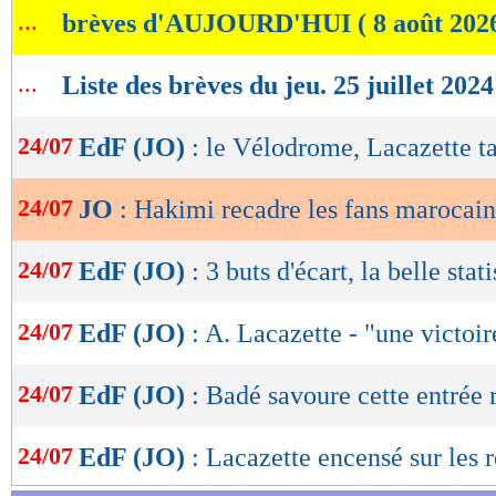
...
brèves d'AUJOURD'HUI ( 8 août 202
de
lecture
...
Liste des brèves du jeu. 25 juillet 2024
OK
24/07
EdF (JO)
: le Vélodrome, Lacazette t
24/07
JO
: Hakimi recadre les fans marocain
24/07
EdF (JO)
: 3 buts d'écart, la belle stat
24/07
EdF (JO)
: A. Lacazette - "une victoi
24/07
EdF (JO)
: Badé savoure cette entrée 
24/07
EdF (JO)
: Lacazette encensé sur les 