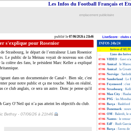
Les Infos du Football Français et E
emplacement publicitaire
publié le
07/06/2026 à 21h46
LiveScore
-
clubs 
er s'explique pour Rosenior
INFOS 24h/24
brèves d'AUJ
...
de Strasbourg, le départ de l’entraîneur Liam Rosenior
Liste des brève
...
ers. Le public de la Meinau voyait de nouveau son club
VIDEO
: Gavi n'
07/06
 la colère des fans, le président Marc Keller a expliqué
Amical
: le Maroc
07/06
Britannique.
Amical
: la Croati
07/06
Norvège
: Sørloth
07/06
dirigeant dans un documentaire de Canal+. Bien sûr, c'est
Sunderland
: Le 
07/06
enter pour notre public et ça me touche. Mais en réalité,
Feyenoord
: c'es
07/06
pas ce club anglais, ce sera un autre. Donc je pense qu'il
Strasbourg
: Kel
07/06
Man City
: Haala
07/06
PSG
: les Mondial
07/06
h Gary O’Neil qui n’a pas atteint les objectifs du club.
Barça
: Rashford
07/06
Danemark
: nou
07/06
ic Bethsy - 07/06/26 à 21h46
OM
: Balerdi, le 
07/06
Nantes
: le retou
07/06
EdF
: Rudi Garc
07/06
Barça
: l'aveu de
07/06