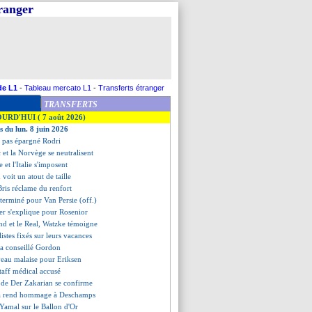
tranger
de L1
-
Tableau mercato L1
-
Transferts étranger
TRANSFERTS
OURD'HUI ( 7 août 2026)
s du lun. 8 juin 2026
a pas épargné Rodri
 et la Norvège se neutralisent
e et l'Italie s'imposent
 voit un atout de taille
Bris réclame du renfort
t terminé pour Van Persie (off.)
ler s'explique pour Rosenior
nd et le Real, Watzke témoigne
istes fixés sur leurs vacances
 a conseillé Gordon
veau malaise pour Eriksen
staff médical accusé
r de Der Zakarian se confirme
ia rend hommage à Deschamps
 Yamal sur le Ballon d'Or