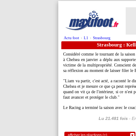
Actu foot
L1
Strasbourg
>
>
Strasbourg : Kell
Considéré comme le tournant de la saison 
à Chelsea en janvier a déplu aux support
victime de la multipropriété. Conscient de
sa réflexion au moment de laisser filer le 
"Liam va partir, c'est acté, a raconté le 
Chelsea et je mesure ce que ça peut représ
quand on vit ça de l'intérieur, si ce n'est 
faut avancer et protéger le club."
Le Racing a terminé la saison avec le coac
Lu 21.481 fois
- Er
afficher les réactions (+)