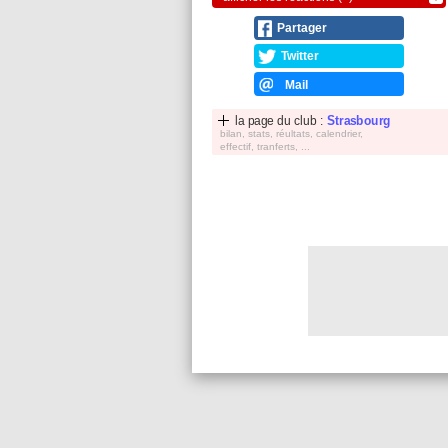
Partager
Twitter
Mail
la page du club :
Strasbourg
bilan, stats, réultats, calendrier,
effectif, tranferts, ...