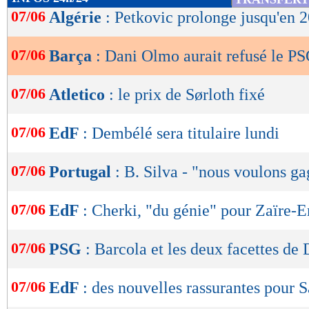
de
07/06
Algérie
: Petkovic prolonge jusqu'en 2
lecture
07/06
Barça
: Dani Olmo aurait refusé le P
OK
07/06
Atletico
: le prix de Sørloth fixé
07/06
EdF
: Dembélé sera titulaire lundi
07/06
Portugal
: B. Silva - "nous voulons g
07/06
EdF
: Cherki, "du génie" pour Zaïre-
07/06
PSG
: Barcola et les deux facettes d
07/06
EdF
: des nouvelles rassurantes pour S