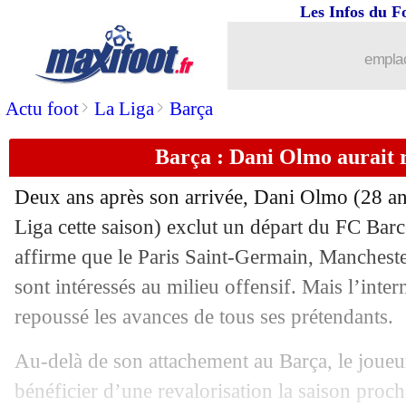
Les Infos du F
07/06
Danemark
: nouveau malaise pour Er
emplac
07/06
OM
: Balerdi, le staff médical accusé
>
>
Actu foot
La Liga
Barça
07/06
Nantes
: le retour de Der Zakarian se
Barça : Dani Olmo aurait 
07/06
EdF
: Rudi Garcia rend hommage à 
Deux ans après son arrivée,
Dani Olmo
(28 an
07/06
Barça
: l'aveu de Yamal sur le Ballon 
Liga cette saison) exclut un départ du FC Bar
affirme que le Paris Saint-Germain, Manchester
07/06
Feyenoord
: Van Persie, c'est fini ?
sont intéressés au milieu offensif. Mais l’inter
repoussé les avances de tous ses prétendants.
07/06
Irlande du Nord
: O'Neill encense la 
Au-delà de son attachement au Barça, le joueu
07/06
Brésil
: Wesley remplacé par Ederson
bénéficier d’une revalorisation la saison proc