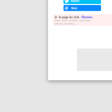
Twitter
Mail
la page du club :
Rennes
bilan, stats, réultats, calendrier,
effectif, tranferts, ...