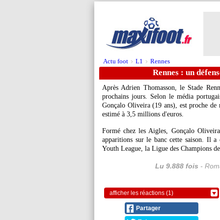
Actu foot
L1
Rennes
>
>
Rennes : un défens
Après Adrien Thomasson, le Stade Renna
prochains jours. Selon le média portugai
Gonçalo Oliveira (19 ans), est proche de r
estimé à 3,5 millions d'euros.
Formé chez les Aigles, Gonçalo Oliveira
apparitions sur le banc cette saison. Il a
Youth League, la Ligue des Champions des
Lu 9.888 fois
- Roma
afficher les réactions (1)
Partager