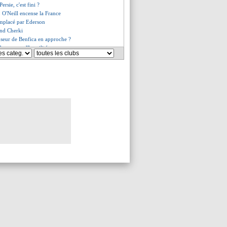
Persie, c'est fini ?
: O'Neill encense la France
emplacé par Ederson
end Cherki
nseur de Benfica en approche ?
t beaucoup d'humilité
dogan, futur investisseur ?
 garde de Deschamps
s clair pour Vitinha et Neves
 onze de Lizarazu
efusé le poste
c prolonge jusqu'en 2028 (off.)
o aurait refusé le PSG
 de Sørloth fixé
a titulaire lundi
va - "nous voulons gagner"
u génie" pour Zaïre-Emery
 les deux facettes de Dembélé
es rassurantes pour Saliba
it renoncer au Mondial
te se confirme pour Dieng
, le message de Deschamps
 Silva encore indécis
revient sur les propos de Cherki
o tance Leão
ie poursuit sa belle série