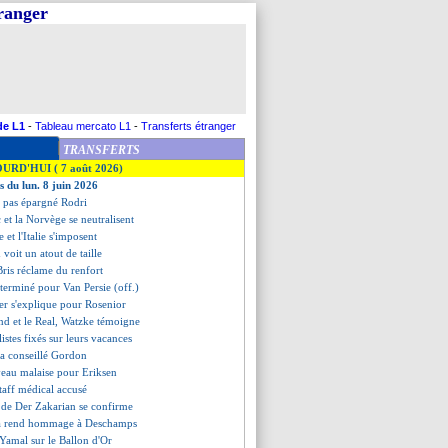
tranger
de L1
-
Tableau mercato L1
-
Transferts étranger
TRANSFERTS
OURD'HUI ( 7 août 2026)
s du lun. 8 juin 2026
a pas épargné Rodri
 et la Norvège se neutralisent
e et l'Italie s'imposent
 voit un atout de taille
Bris réclame du renfort
t terminé pour Van Persie (off.)
ler s'explique pour Rosenior
nd et le Real, Watzke témoigne
istes fixés sur leurs vacances
 a conseillé Gordon
veau malaise pour Eriksen
staff médical accusé
r de Der Zakarian se confirme
ia rend hommage à Deschamps
 Yamal sur le Ballon d'Or