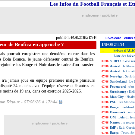
Les Infos du Football Français et E
emplacement publicitaire
publié le
07/06/2026 à 17h44
LiveScore
-
clubs 
eur de Benfica en approche ?
INFOS 24h/24
brèves d'AUJ
...
is pourrait enregistrer une deuxième recrue dans les
Liste des brève
...
s Bola Branca, le jeune défenseur central de Benfica,
VIDEO
: Gavi n'
07/06
ejoindre les Rouge et Noir dans le cadre d'un transfert
Amical
: le Maroc
07/06
Amical
: la Croati
07/06
Norvège
: Sørloth
07/06
 n'a jamais joué en équipe première malgré plusieurs
Sunderland
: Le 
07/06
 disputé 24 matchs avec l'équipe réserve et 9 autres en
Feyenoord
: c'es
07/06
 moins de 19 ans, dans cet exercice 2025-2026.
Strasbourg
: Kel
07/06
Man City
: Haala
07/06
in Rigaux - 07/06/26 à 17h44
PSG
: les Mondial
07/06
Barça
: Rashford
07/06
Danemark
: nou
07/06
OM
: Balerdi, le 
07/06
Nantes
: le retou
07/06
emplacement publicitaire
EdF
: Rudi Garc
07/06
Barça
: l'aveu de
07/06