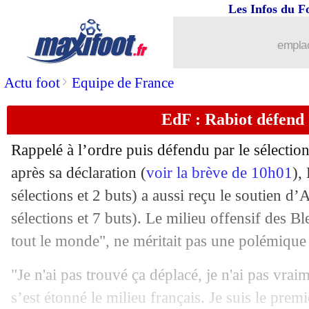
07/06
Amical
: le Maroc et la Norvège se neu
Les Infos du F
07/06
Amical
: la Croatie et l'Italie s'impose
emplac
07/06
Norvège
: Sørloth voit un atout de tail
>
Actu foot
Equipe de France
EdF : Rabiot défend
07/06
Sunderland
: Le Bris réclame du renfo
Rappelé à l’ordre puis défendu par le sélect
07/06
Feyenoord
: c'est terminé pour Van Per
après sa déclaration (
voir la brève de 10h01
),
sélections et 2 buts) a aussi reçu le soutien d
07/06
Strasbourg
: Keller s'explique pour R
sélections et 7 buts). Le milieu offensif des Bl
07/06
Man City
: Haaland et le Real, Watz
tout le monde", ne méritait pas une polémique
"Je n'ai pas trouvé ça déplacé, je n'ai pas vra
07/06
PSG
: les Mondialistes fixés sur leurs
s’est étonné le milieu français. Je suis le premi