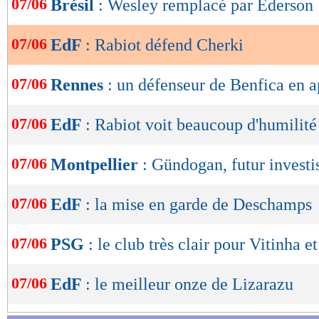
07/06
Brésil
: Wesley remplacé par Ederson
de
lecture
07/06
EdF
: Rabiot défend Cherki
OK
07/06
Rennes
: un défenseur de Benfica en 
07/06
EdF
: Rabiot voit beaucoup d'humilité
07/06
Montpellier
: Gündogan, futur investi
07/06
EdF
: la mise en garde de Deschamps
07/06
PSG
: le club très clair pour Vitinha e
07/06
EdF
: le meilleur onze de Lizarazu