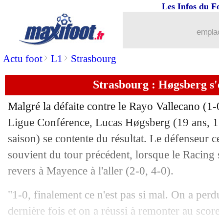
Les Infos du F
emplac
>
>
Actu foot
L1
Strasbourg
Strasbourg : Høgsberg s'
Malgré la défaite contre le Rayo Vallecano (1-0
Ligue Conférence,
Lucas Høgsberg
(19 ans, 1
saison) se contente du résultat. Le défenseur c
souvient du tour précédent, lorsque le Racing s
revers à Mayence à l'aller (2-0, 4-0).
"1-0, finalement ce n'est pas si mal. On a per
dernière fois et on a réussi à remonter au scor