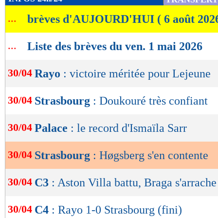
de
...
brèves d'AUJOURD'HUI ( 6 août 202
lecture
OK
...
Liste des brèves du ven. 1 mai 2026
30/04
Rayo
: victoire méritée pour Lejeune
30/04
Strasbourg
: Doukouré très confiant
30/04
Palace
: le record d'Ismaïla Sarr
30/04
Strasbourg
: Høgsberg s'en contente
30/04
C3
: Aston Villa battu, Braga s'arrache
30/04
C4
: Rayo 1-0 Strasbourg (fini)