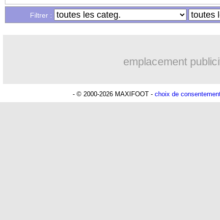
Filtrer :
30/04
C4
: Palace prend un bel avantage
30/04
Chelsea
: Enzo Fernandez, Pastore cal
emplacement publici
30/04
Brésil
: Endrick ne rêve que du Mondi
- © 2000-2026 MAXIFOOT -
choix de consentemen
30/04
Bournemouth
: Iraola entre MU et Ch
30/04
Lens
: Sage revient sur son coup de sa
30/04
Brest
: Roy se détache du cas Lorenzi
30/04
PSG-Bayern
: Fabregas complètement
30/04
EdF
: Mbappé, l'avis très tranché de 