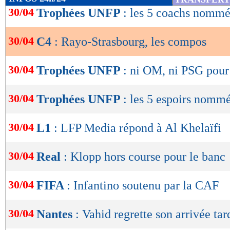
de
30/04
Trophées UNFP
: les 5 coachs nommé
lecture
30/04
C4
: Rayo-Strasbourg, les compos
OK
30/04
Trophées UNFP
: ni OM, ni PSG pour
30/04
Trophées UNFP
: les 5 espoirs nomm
30/04
L1
: LFP Media répond à Al Khelaïfi
30/04
Real
: Klopp hors course pour le banc
30/04
FIFA
: Infantino soutenu par la CAF
30/04
Nantes
: Vahid regrette son arrivée tar