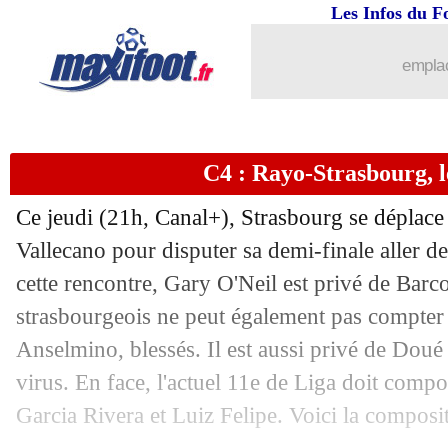
Les Infos du F
...
Liste des brèves du ven. 1 mai 2026
emplac
30/04
Rayo
: victoire méritée pour Lejeune
30/04
Strasbourg
: Doukouré très confiant
C4 : Rayo-Strasbourg, 
30/04
Palace
: le record d'Ismaïla Sarr
Ce jeudi (21h, Canal+), Strasbourg se déplace
30/04
Strasbourg
: Høgsberg s'en contente
Vallecano pour disputer sa demi-finale aller d
cette rencontre, Gary O'Neil est privé de Barc
30/04
C3
: Aston Villa battu, Braga s'arrache
strasbourgeois ne peut également pas compter s
Anselmino, blessés. Il est aussi privé de Doué
30/04
C4
: Rayo 1-0 Strasbourg (fini)
virus. En face, l'actuel 11e de Liga doit compo
Garcia Rivera et Luiz Felipe. Voici la composi
30/04
C4
: Palace prend un bel avantage