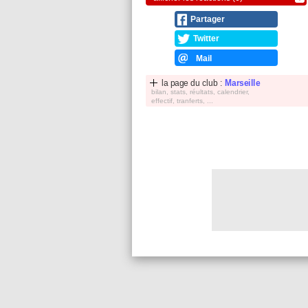
Partager
Twitter
Mail
la page du club :
Marseille
bilan, stats, réultats, calendrier,
effectif, tranferts, ...