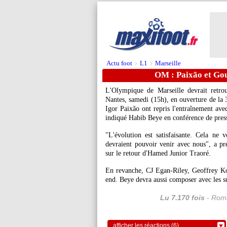
Actu foot
L1
Marseille
>
>
OM : Paixão et Gou
L'Olympique de Marseille devrait retro
Nantes, samedi (15h), en ouverture de la 
Igor Paixão ont repris l'entraînement av
indiqué Habib Beye en conférence de press
"L'évolution est satisfaisante. Cela ne 
devraient pouvoir venir avec nous", a pré
sur le retour d'Hamed Junior Traoré.
En revanche, CJ Egan-Riley, Geoffrey Ko
end. Beye devra aussi composer avec les 
Lu 7.170 fois
- Roma
afficher les réactions (6)