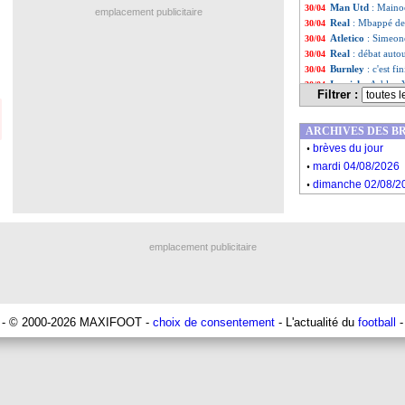
Man Utd
: Maino
30/04
emplacement publicitaire
Real
: Mbappé de 
30/04
Atletico
: Simeon
30/04
Real
: débat aut
30/04
Burnley
: c'est fi
30/04
Ipswich
: Ashley 
30/04
Filtrer :
PSG
: Al Khelaïf
30/04
Arsenal
: Arteta e
30/04
ARCHIVES DES B
Atletico-Arsenal
30/04
.
Milan
: un échan
30/04
brèves du jour
.
Bayern
: Dugarry
30/04
mardi 04/08/2026
OM
: son futur, A
30/04
.
dimanche 02/08/2
Strasbourg
: fav
30/04
Al-Nassr
: Ronal
30/04
Atletico
: la pré
30/04
Liste des brèv
...
emplacement publicitaire
Liste des brèv
...
- © 2000-2026 MAXIFOOT -
choix de consentement
- L'actualité du
football
-