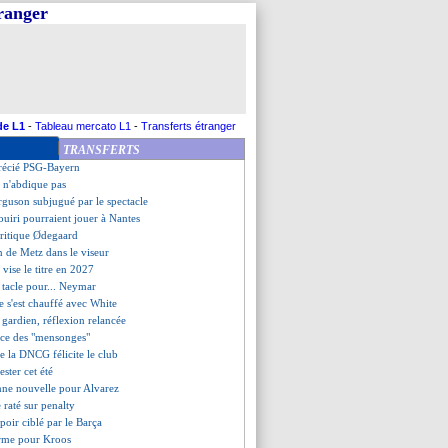
tranger
 meilleur joueur, 3 Parisiens
 les 5 coachs nommés
ourg, les compos
 ni OM, ni PSG pour les gardiens
 les 5 espoirs nommés
épond à Al Khelaïfi
 course pour le banc
de L1
-
Tableau mercato L1
-
Transferts étranger
 soutenu par la CAF
TRANSFERTS
grette son arrivée tardive
précié PSG-Bayern
h n'abdique pas
rguson subjugué par le spectacle
ouiri pourraient jouer à Nantes
critique Ødegaard
n de Metz dans le viseur
vise le titre en 2027
 tacle pour... Neymar
e s'est chauffé avec White
e gardien, réflexion relancée
ce des "mensonges"
de la DNCG félicite le club
ester cet été
nne nouvelle pour Alvarez
e raté sur penalty
poir ciblé par le Barça
irme pour Kroos