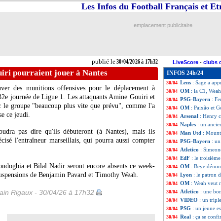
Les Infos du Football Français et E
Trophées UNFP
:
30/04
Trophées UNFP
:
30/04
C4
: Rayo-Strasb
30/04
emplacement publicitaire
Trophées UNFP
:
30/04
Trophées UNFP
:
30/04
L1
: LFP Media r
30/04
Real
: Klopp hors
30/04
publié le
30/04/2026 à 17h32
LiveScore
-
clubs 
FIFA
: Infantino
30/04
iri pourraient jouer à Nantes
INFOS 24h/24
Nantes
: Vahid re
30/04
Lens
: Sage a ap
30/04
uver des munitions offensives pour le déplacement à
OM
: la C1, Wea
30/04
32e journée de Ligue 1. Les attaquants Amine Gouiri et
PSG-Bayern
: Fe
30/04
ec le groupe "beaucoup plus vite que prévu", comme l'a
OM
: Paixão et G
30/04
e ce jeudi.
Arsenal
: Henry 
30/04
Naples
: un ancie
30/04
voudra pas dire qu'ils débuteront (à Nantes), mais ils
Man Utd
: Mount 
30/04
cisé l'entraîneur marseillais, qui pourra aussi compter
PSG-Bayern
: un
30/04
Atletico
: Simeon
30/04
EdF
: le troisièm
30/04
ndogbia et Bilal Nadir seront encore absents ce week-
OM
: Beye dénon
30/04
suspensions de Benjamin Pavard et Timothy Weah.
Lyon
: le patron 
30/04
OM
: Weah veut r
30/04
in Rigaux - 30/04/26 à 17h32
Atletico
: une bo
30/04
VIDEO
: un tripl
30/04
PSG
: un jeune es
30/04
Real
: ça se conf
30/04