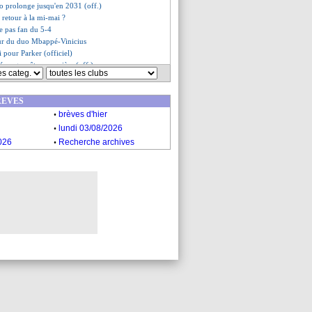
o prolonge jusqu'en 2031 (off.)
retour à la mi-mai ?
e pas fan du 5-4
our du duo Mbappé-Vinicius
ni pour Parker (officiel)
Young arrête sa carrière (off.)
i critique LFP Media
n colère contre l'arbitrage
REVES
: Henry n'a pas aimé
.
ge avec Man Utd pour Leão ?
brèves d'hier
 compare Olise à Zidane
.
lundi 03/08/2026
bdelli aurait pris sa décision
.
026
Recherche archives
ori face au Rayo ? O'Neil répond
do pousse un coup de gueule
diction de Griezmann
es du mer. 29 avril 2026
es du mar. 28 avril 2026