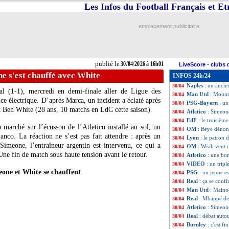
Les Infos du Football Français et E
L1
: LFP Media r
30/04
Real
: Klopp hors
30/04
FIFA
: Infantino
30/04
emplacement publicitaire
Nantes
: Vahid re
30/04
Lens
: Sage a ap
30/04
OM
: la C1, Wea
30/04
PSG-Bayern
: Fe
30/04
publié le
30/04/2026 à 16h01
LiveScore
-
clubs 
OM
: Paixão et G
30/04
ne s'est chauffé avec White
INFOS 24h/24
Arsenal
: Henry 
30/04
Naples
: un ancie
30/04
al (1-1), mercredi en demi-finale aller de Ligue des
Man Utd
: Mount 
30/04
e électrique. D’après Marca, un incident a éclaté après
PSG-Bayern
: un
30/04
et Ben
White
(28 ans, 10 matchs en LdC cette saison).
Atletico
: Simeon
30/04
EdF
: le troisièm
30/04
a marché sur l’écusson de l’Atletico installé au sol, un
OM
: Beye dénon
30/04
anco. La réaction ne s’est pas fait attendre : après un
Lyon
: le patron 
30/04
imeone, l’entraîneur argentin est intervenu, ce qui a
OM
: Weah veut r
30/04
Une fin de match sous haute tension avant le retour.
Atletico
: une bo
30/04
VIDEO
: un tripl
30/04
one et White se chauffent
PSG
: un jeune es
30/04
Real
: ça se conf
30/04
Man Utd
: Maino
30/04
Real
: Mbappé de 
30/04
Atletico
: Simeon
30/04
Real
: débat aut
30/04
Burnley
: c'est fi
30/04