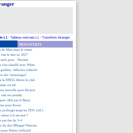
tranger
épond à Al Khelaïfi
 course pour le banc
 soutenu par la CAF
grette son arrivée tardive
précié PSG-Bayern
h n'abdique pas
rguson subjugué par le spectacle
de L1
-
Tableau mercato L1
-
Transferts étranger
ouiri pourraient jouer à Nantes
TRANSFERTS
critique Ødegaard
n de Metz dans le viseur
vise le titre en 2027
 tacle pour... Neymar
e s'est chauffé avec White
e gardien, réflexion relancée
ce des "mensonges"
de la DNCG félicite le club
ester cet été
nne nouvelle pour Alvarez
e raté sur penalty
poir ciblé par le Barça
irme pour Kroos
o prolonge jusqu'en 2031 (off.)
retour à la mi-mai ?
e pas fan du 5-4
our du duo Mbappé-Vinicius
ni pour Parker (officiel)