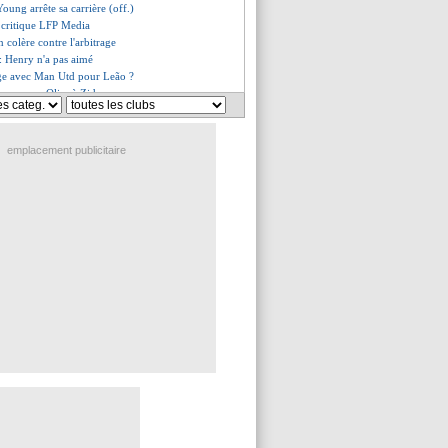
Young arrête sa carrière (off.)
i critique LFP Media
n colère contre l'arbitrage
: Henry n'a pas aimé
ge avec Man Utd pour Leão ?
 compare Olise à Zidane
bdelli aurait pris sa décision
ori face au Rayo ? O'Neil répond
do pousse un coup de gueule
emplacement publicitaire
diction de Griezmann
es du mer. 29 avril 2026
es du mar. 28 avril 2026