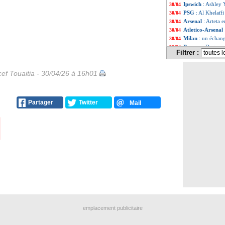
Ipswich
: Ashley 
30/04
PSG
: Al Khelaïf
30/04
Arsenal
: Arteta e
30/04
Atletico-Arsenal
30/04
Milan
: un échan
30/04
Bayern
: Dugarry
30/04
Filtrer :
OM
: son futur, A
30/04
Strasbourg
: fav
30/04
ef Touaitia - 30/04/26 à 16h01
Al-Nassr
: Ronal
30/04
Atletico
: la pré
30/04
Liste des brèv
...
Liste des brèv
...
Partager
Twitter
Mail
emplacement publicitaire