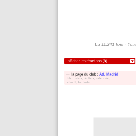
Lu 11.241 fois
- Youc
afficher les réactions (8)
la page du club :
Atl. Madrid
bilan, stats, réultats, calendrier,
effectif, tranferts, ...