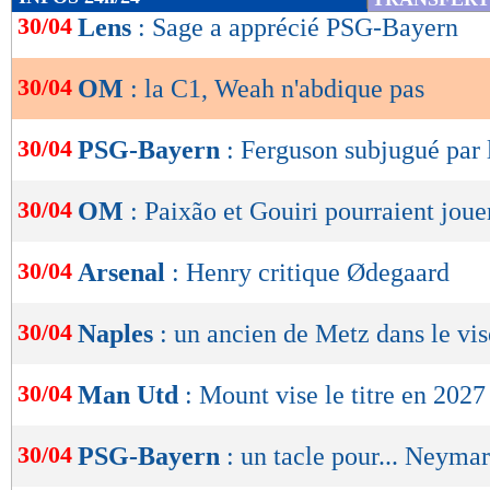
de
30/04
Lens
: Sage a apprécié PSG-Bayern
lecture
30/04
OM
: la C1, Weah n'abdique pas
OK
30/04
PSG-Bayern
: Ferguson subjugué par 
30/04
OM
: Paixão et Gouiri pourraient joue
30/04
Arsenal
: Henry critique Ødegaard
30/04
Naples
: un ancien de Metz dans le vis
30/04
Man Utd
: Mount vise le titre en 2027
30/04
PSG-Bayern
: un tacle pour... Neymar