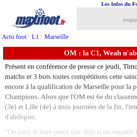
Les Infos du F
30/04
Chelsea
: Enzo Fernandez, Pastore cal
emplac
30/04
Brésil
: Endrick ne rêve que du Mondi
>
>
Actu foot
L1
Marseille
30/04
Bournemouth
: Iraola entre MU et Ch
OM : la C1, Weah n'ab
30/04
Lens
: Sage revient sur son coup de sa
Présent en conférence de presse ce jeudi, Ti
30/04
Brest
: Roy se détache du cas Lorenzi
matchs et 3 buts toutes compétitions cette saiso
encore à la qualification de Marseille pour la
30/04
PSG-Bayern
: Fabregas complètement
Champions. Alors que l'OM est 6e du classeme
(3e) et Lille (4e) à trois journées de la fin, l'i
30/04
EdF
: Mbappé, l'avis très tranché de 
d'abdiquer.
30/04
Trophées UNFP
: meilleur joueur, 3 P
"On peut le faire parce que déjà si on regarde l