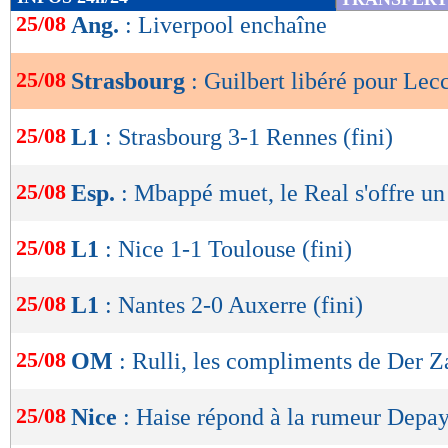
de
25/08
Ang.
: Liverpool enchaîne
lecture
25/08
Strasbourg
: Guilbert libéré pour Lec
OK
25/08
L1
: Strasbourg 3-1 Rennes (fini)
25/08
Esp.
: Mbappé muet, le Real s'offre un
25/08
L1
: Nice 1-1 Toulouse (fini)
25/08
L1
: Nantes 2-0 Auxerre (fini)
25/08
OM
: Rulli, les compliments de Der Z
25/08
Nice
: Haise répond à la rumeur Depa