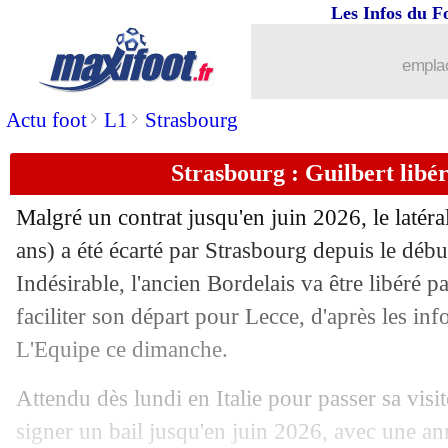
Les Infos du F
25/08
L1
: Marseille 2-2 Reims (fini)
emplac
25/08
Ita.
: Naples se rattrape, la Roma surpr
>
>
Actu foot
L1
Strasbourg
25/08
Rennes
: Dembélé et Majer ont consei
Strasbourg : Guilbert libé
25/08
ASSE
: les pistes au milieu et en attaq
Malgré un contrat jusqu'en juin 2026, le latéra
25/08
Rennes
: un cap peu flatteur en L1
ans) a été écarté par Strasbourg depuis le début
Indésirable, l'ancien Bordelais va être libéré pa
25/08
Real
: Paz file à Côme (officiel)
faciliter son départ pour Lecce, d'après les in
L'Equipe ce dimanche.
25/08
Fiorentina
: Gonzalez à la Juve (offici
Attendu dès lundi en Italie pour passer sa visi
25/08
Lens
: Still, une affinité qui date de 2
signer un bail jusqu'en juin 2026, avec une a