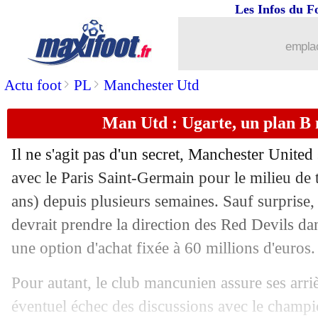
Les Infos du F
25/08
Esp.
: Mbappé muet, le Real s'offre un
emplac
25/08
L1
: Nice 1-1 Toulouse (fini)
>
>
Actu foot
PL
Manchester Utd
25/08
L1
: Nantes 2-0 Auxerre (fini)
Man Utd : Ugarte, un plan 
25/08
OM
: Rulli, les compliments de Der Z
Il ne s'agit pas d'un secret, Manchester United
25/08
Nice
: Haise répond à la rumeur Depa
avec le Paris Saint-Germain pour le milieu de
ans) depuis plusieurs semaines. Sauf surprise,
25/08
Atletico
: Vermeeren n'ira pas à l'OM
devrait prendre la direction des Red Devils dan
une option d'achat fixée à 60 millions d'euros.
25/08
Lens
: la grande satisfaction de Still
Pour autant, le club mancunien assure ses arri
25/08
Brest
: Roy lucide sur un mauvais bil
éventuel échec des discussions avec le champio