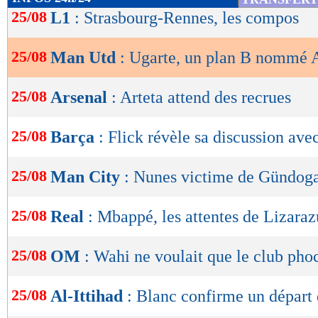
de
25/08
L1
: Strasbourg-Rennes, les compos
lecture
25/08
Man Utd
: Ugarte, un plan B nommé 
OK
25/08
Arsenal
: Arteta attend des recrues
25/08
Barça
: Flick révèle sa discussion av
25/08
Man City
: Nunes victime de Gündog
25/08
Real
: Mbappé, les attentes de Lizaraz
25/08
OM
: Wahi ne voulait que le club pho
25/08
Al-Ittihad
: Blanc confirme un départ 