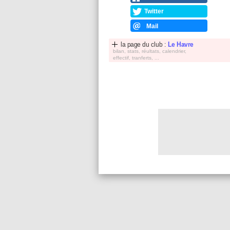
Twitter
Mail
la page du club :
Le Havre
bilan, stats, réultats, calendrier,
effectif, tranferts, ...