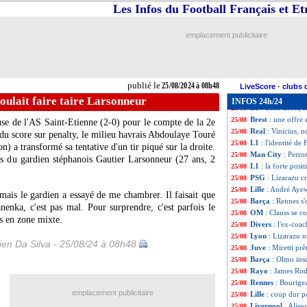
L1
: Nantes-Auxe
25/08
Les Infos du Football Français et E
L1
: Strasbourg-
25/08
Man Utd
: Ugart
25/08
emplacement publicitaire
Arsenal
: Arteta 
25/08
Barça
: Flick rév
25/08
Man City
: Nune
25/08
Real
: Mbappé, le
25/08
publié le
25/08/2024 à 08h48
OM
: Wahi ne vo
25/08
LiveScore
-
clubs 
Al-Ittihad
: Blan
25/08
oulait faire taire Larsonneur
INFOS 24h/24
L1
: Lens-Brest, 
25/08
Brest
: une offre
25/08
se de l'AS Saint-Etienne (2-0) pour le compte de la 2e
Real
: Vinicius, 
25/08
 du score sur penalty, le milieu havrais Abdoulaye
Touré
L1
: l'identité de
25/08
n) a transformé sa tentative d'un tir piqué sur la droite.
Man City
: Perro
25/08
os du gardien stéphanois Gautier
Larsonneur
(27 ans, 2
L1
: la forte posi
25/08
PSG
: Lizarazu c
25/08
Lille
: André Ayew
25/08
 mais le gardien a essayé de me chambrer. Il faisait que
Barça
: Rennes s'
25/08
nenka, c'est pas mal. Pour surprendre, c'est parfois le
OM
: Clauss se c
25/08
is en zone mixte.
Divers
: l'ex-coa
25/08
Lyon
: Lizarazu n
25/08
en Da Silva - 25/08/24 à 08h48
Juve
: Miretti pr
25/08
Barça
: Olmo insc
25/08
Rayo
: James Rod
25/08
Rennes
: Bourige
25/08
emplacement publicitaire
Lille
: coup dur p
25/08
Liverpool
: Aliss
25/08