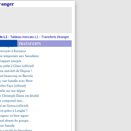
rre, les compos
tranger
Rennes, les compos
e, un plan B nommé André ?
attend des recrues
èle sa discussion avec Williams
s victime de Gündogan ?
s attentes de Lizarazu
ulait que le club phocéen
de L1
-
Tableau mercato L1
-
Transferts étranger
c confirme un départ de Jota
TRANSFERTS
les compos
 envoyée à Kurzawa
non temporaire aux Saoudiens
 Frappart usurpée
ne prêté à Côme (officiel)
tion anti-loft de Dupraz !
roit beaucoup en Barcola
, une bataille avec Brest
offre Faye (officiel)
onfie sur son départ
ch Christoph Daum est décédé
e comprend rien...
êté au Genoa (officiel)
rit grâce à Lenglet ?
riguez va bien signer
aud absent du groupe...
our Ismaily
on a recalé les Saoudiens