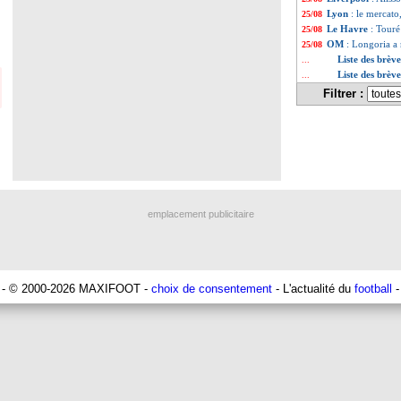
Lyon
: le mercat
25/08
Le Havre
: Touré
25/08
OM
: Longoria a 
25/08
Liste des brèv
...
Liste des brèv
...
Filtrer :
emplacement publicitaire
- © 2000-2026 MAXIFOOT -
choix de consentement
- L'actualité du
football
-