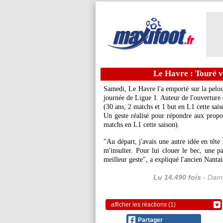
Le Havre : Touré v
Samedi, Le Havre l'a emporté sur la pelou
journée de Ligue 1. Auteur de l'ouverture
(30 ans, 2 matchs et 1 but en L1 cette saiso
Un geste réalisé pour répondre aux prop
matchs en L1 cette saison).
"Au départ, j'avais une autre idée en tête
m'insulter. Pour lui clouer le bec, une pa
meilleur geste", a expliqué l'ancien Nanta
Lu 14.490 fois
- Dami
afficher les réactions (1)
Partager