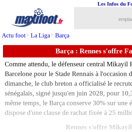
Les Infos du F
25/08
L1
: Nantes-Auxerre, les compos
emplac
25/08
L1
: Strasbourg-Rennes, les compos
>
>
Actu foot
La Liga
Barça
25/08
Man Utd
: Ugarte, un plan B nommé 
Barça : Rennes s'offre Fay
25/08
Arsenal
: Arteta attend des recrues
Comme attendu, le défenseur central Mikayil F
25/08
Barça
: Flick révèle sa discussion av
Barcelone pour le Stade Rennais à l'occasion d
dimanche, le club breton a officialisé le recrut
25/08
Man City
: Nunes victime de Gündog
sénégalais, signé jusqu'en juin 2028, pour 10,
même temps, le Barça conserve 30% sur une év
25/08
Real
: Mbappé, les attentes de Lizaraz
dispose d'une clause de rachat fixée à 25 milli
25/08
OM
: Wahi ne voulait que le club pho
Rennes s'offre Mikayi