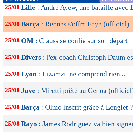
de
25/08
Lille
: André Ayew, une bataille avec 
lecture
25/08
Barça
: Rennes s'offre Faye (officiel)
OK
25/08
OM
: Clauss se confie sur son départ
25/08
Divers
: l'ex-coach Christoph Daum es
25/08
Lyon
: Lizarazu ne comprend rien...
25/08
Juve
: Miretti prêté au Genoa (officiel
25/08
Barça
: Olmo inscrit grâce à Lenglet ?
25/08
Rayo
: James Rodriguez va bien signe