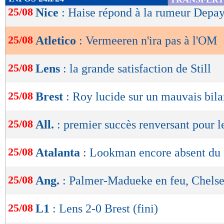
de
25/08
Nice
: Haise répond à la rumeur Depa
lecture
25/08
Atletico
: Vermeeren n'ira pas à l'OM
OK
25/08
Lens
: la grande satisfaction de Still
25/08
Brest
: Roy lucide sur un mauvais bil
25/08
All.
: premier succès renversant pour 
25/08
Atalanta
: Lookman encore absent du
25/08
Ang.
: Palmer-Madueke en feu, Chelse
25/08
L1
: Lens 2-0 Brest (fini)