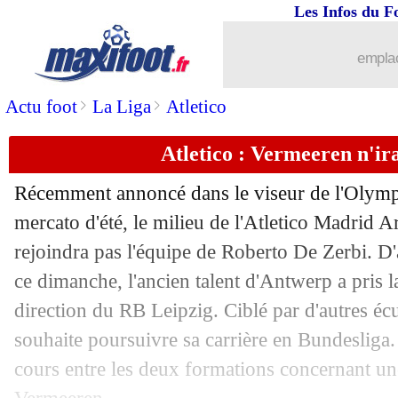
Les Infos du F
25/08
Lens
: Still, une affinité qui date de 2
emplac
25/08
Bayern
: Neuer se verrait bien prolon
>
>
Actu foot
La Liga
Atletico
25/08
Rennes
: Stuttgart avance pour Omari
Atletico : Vermeeren n'ir
25/08
Barça
: Olmo commence à s'inquiéter.
Récemment annoncé dans le viseur de l'Olympi
25/08
Nantes
: A. Kombouaré - "une délivra
mercato d'été, le milieu de l'Atletico Madrid 
rejoindra pas l'équipe de Roberto De Zerbi. 
25/08
Atalanta
: Musso part, Patricio arrive
ce dimanche, l'ancien talent d'Antwerp a pris l
direction du RB Leipzig. Ciblé par d'autres éc
25/08
Real
: l'annonce d'Ancelotti pour Luni
souhaite poursuivre sa carrière en Bundesliga.
cours entre les deux formations concernant un
25/08
L1
: Marseille-Reims, les compos