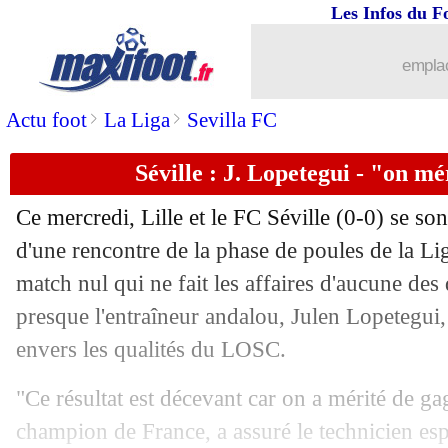
Les Infos du F
emplac
>
>
Actu foot
La Liga
Sevilla FC
Séville : J. Lopetegui - "on mé
Ce mercredi, Lille et le FC Séville (0-0) se son
d'une rencontre de la phase de poules de la 
match nul qui ne fait les affaires d'aucune des
presque l'entraîneur andalou, Julen Lopetegui,
envers les qualités du LOSC.
"Ce résultat est décevant car on a mérité de ga
champion de France, a assuré le technicien e