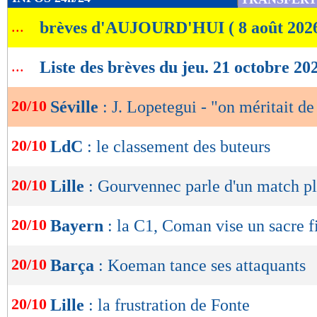
de
...
brèves d'AUJOURD'HUI ( 8 août 202
lecture
OK
...
Liste des brèves du jeu. 21 octobre 20
20/10
Séville
: J. Lopetegui - "on méritait d
20/10
LdC
: le classement des buteurs
20/10
Lille
: Gourvennec parle d'un match pl
20/10
Bayern
: la C1, Coman vise un sacre f
20/10
Barça
: Koeman tance ses attaquants
20/10
Lille
: la frustration de Fonte