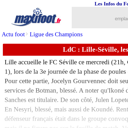
Les Infos du F
20/10
Lille
: Gourvennec parle d'un match pl
emplac
20/10
Bayern
: la C1, Coman vise un sacre f
>
Actu foot
Ligue des Champions
20/10
Barça
: Koeman tance ses attaquants
LdC : Lille-Séville, l
20/10
Lille
: la frustration de Fonte
Lille accueille le FC Séville ce mercredi (21
20/10
Man Utd
: Ronaldo, roi de la tête !
1), lors de la 3e journée de la phase de poule
Pour cette partie, Jocelyn Gourvennec doit se
20/10
LdC
: tous les résultats de la soirée
services de Botman, blessé. A noter qu'Ikoné 
Sanches est titulaire. De son côté, Julen Lopet
20/10
LdC
: le classement du groupe G (Lill
En Nesyri, blessé, mais aussi de Koundé. Rentr
défenseur français était dans le groupe convoqu
20/10
LdC
: Lille 0-0 Séville (fini)