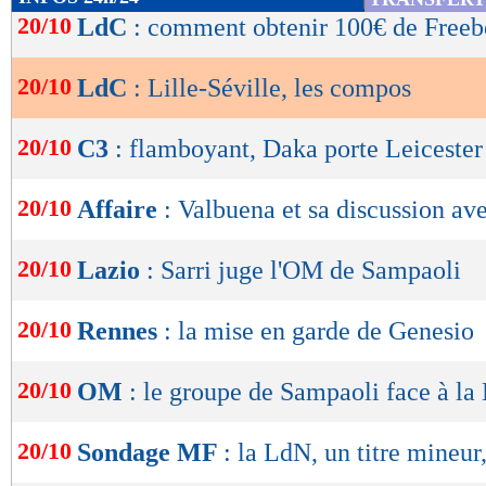
de
20/10
LdC
: comment obtenir 100€ de Freeb
lecture
Lille -
FC Seville
20/10
LdC
: Lille-Séville, les compos
OK
% de victoires
FORME
DE l'EQUIPE
50
38% -
%
16/10
Déf.
1-0
Indice MF: 50/100
20/10
C3
: flamboyant, Daka porte Leicester
buts
marqués/match
03/10
Vict.
2-0
29/09
Déf.
2-1
1,30
1,15 -
25/09
Vict.
1-2
20/10
Affaire
: Valbuena et sa discussion a
22/09
Vict.
2-1
buts
encaissés/match
0,50
1,31 -
statistiques toutes compétitions con
20/10
Lazio
: Sarri juge l'OM de Sampaoli
Lu 5.314 fois
- Romain Rigaux -
20/10
Rennes
: la mise en garde de Genesio
20/10
OM
: le groupe de Sampaoli face à la
20/10
Sondage MF
: la LdN, un titre mineur,