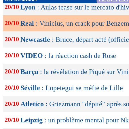
de
20/10
Lyon
: Aulas tease sur le mercato d'hi
lecture
20/10
Real
: Vinicius, un crack pour Benze
OK
20/10
Newcastle
: Bruce, départ acté (officie
20/10
VIDEO
: la réaction cash de Rose
20/10
Barça
: la révélation de Piqué sur Vin
20/10
Séville
: Lopetegui se méfie de Lille
20/10
Atletico
: Griezmann "dépité" après s
20/10
Leipzig
: un problème mental pour N