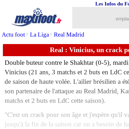
Les Infos du F
20/10
Man City
: prix fixé pour Sterling
emplac
20/10
Barça
: accord total pour Fati
>
>
Actu foot
La Liga
Real Madrid
20/10
LdC (U19)
: Lille chute contre Séville
Real : Vinicius, un crack
20/10
Red Star
: Beye confirmé sur le banc (
Double buteur contre le Shakhtar (0-5), mard
20/10
Liverpool
: Simeone, Klopp se fâche
Vinicius (21 ans, 3 matchs et 2 buts en LdC cet
de saison de haute volée. L'ailier brésilien a 
20/10
Brésil
: Neymar, Marquinhos prend la 
son partenaire de l'attaque au Real Madrid, K
matchs et 2 buts en LdC cette saison).
20/10
Real
: déjà la meilleure saison de Vini
"C'est un crack pour son âge et j'espère qu'il
20/10
OM
: Cana juge le début de saison
jusqu'à la fin de la saison car on a besoin de lu