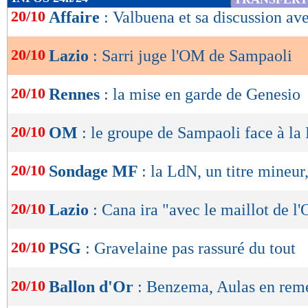
de
20/10
Affaire
: Valbuena et sa discussion a
lecture
20/10
Lazio
: Sarri juge l'OM de Sampaoli
OK
20/10
Rennes
: la mise en garde de Genesio
20/10
OM
: le groupe de Sampaoli face à la
20/10
Sondage MF
: la LdN, un titre mineur,
20/10
Lazio
: Cana ira "avec le maillot de l
20/10
PSG
: Gravelaine pas rassuré du tout
20/10
Ballon d'Or
: Benzema, Aulas en rem