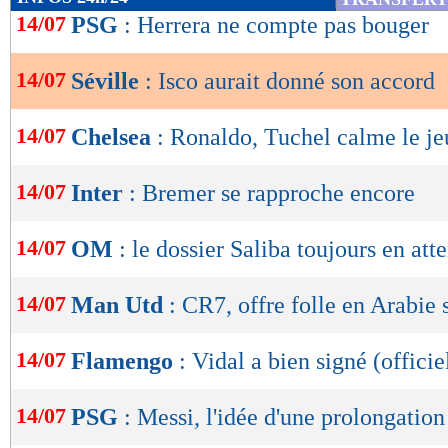
de
14/07
PSG
: Herrera ne compte pas bouger
lecture
14/07
Séville
: Isco aurait donné son accord
OK
14/07
Chelsea
: Ronaldo, Tuchel calme le je
14/07
Inter
: Bremer se rapproche encore
14/07
OM
: le dossier Saliba toujours en att
14/07
Man Utd
: CR7, offre folle en Arabie 
14/07
Flamengo
: Vidal a bien signé (officie
14/07
PSG
: Messi, l'idée d'une prolongation