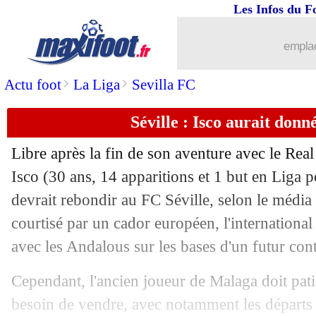
Les Infos du F
14/07
Barça
: Dembélé a toujours voulu rest
emplac
14/07
Man City
: Arsenal vise Zinchenko
>
>
Actu foot
La Liga
Sevilla FC
14/07
PSG
: Leeds insiste pour Kalimuendo
Séville : Isco aurait donn
14/07
Sondage MF
: Clauss à 10 M€, l'OM d
Libre après la fin de son aventure avec le Real
14/07
Séville
: Koundé, et maintenant Totte
Isco (30 ans, 14 apparitions et 1 but en Liga 
devrait rebondir au FC Séville, selon le média
14/07
Bayern
: Gnabry va finalement prolon
courtisé par un cador européen, l'international
avec les Andalous sur les bases d'un futur cont
14/07
Juve
: Cambiaso recruté pour 11,5 M€ 
Cependant, l'ancien joueur de Malaga doit patie
14/07
Ajax
: Martinez, Man Utd touche au b
besoin de vendre, avec notamment les départs