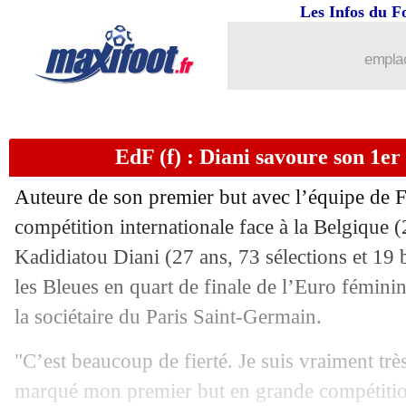
Les Infos du F
emplac
EdF (f) : Diani savoure son 1e
Auteure de son premier but avec l’équipe de 
compétition internationale face à la Belgique (2
Kadidiatou Diani (27 ans, 73 sélections et 19 
les Bleues en quart de finale de l’Euro fémin
la sociétaire du Paris Saint-Germain.
"C’est beaucoup de fierté. Je suis vraiment trè
marqué mon premier but en grande compétition