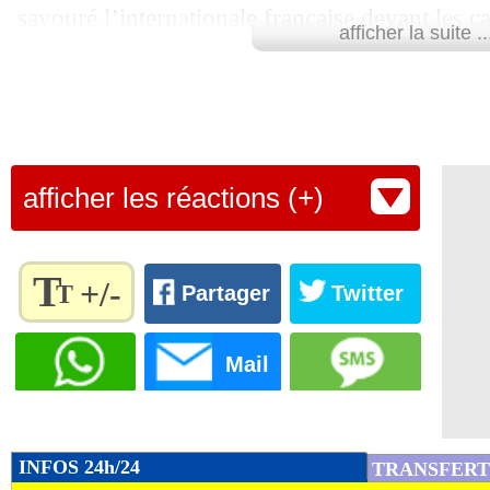
savouré l’internationale française devant les 
afficher la suite ..
Parisienne tentera maintenant d’enchaîner lors
de ce championnat d'Europe.
Lu 4.032 fois
- Alexis Goudlijian
afficher les réactions (+)
T
+/-
T
Partager
Twitter
Règlez la
taille du
Mail
texte
pour
l'adapter
à vos
INFOS 24h/24
TRANSFERT
préférences