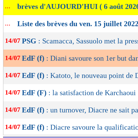
...
brèves d'AUJOURD'HUI ( 6 août 202
de
lecture
...
Liste des brèves du ven. 15 juillet 202
OK
14/07
PSG
: Scamacca, Sassuolo met la pres
14/07
EdF (f)
: Diani savoure son 1er but da
14/07
EdF (f)
: Katoto, le nouveau point de 
14/07
EdF (F)
: la satisfaction de Karchaoui
14/07
EdF (f)
: un turnover, Diacre ne sait p
14/07
EdF (f)
: Diacre savoure la qualificati