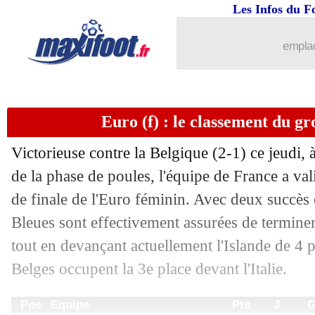
Les Infos du F
emplac
Euro (f) : le classement du g
Victorieuse contre la Belgique (2-1) ce jeudi, 
de la phase de poules, l'équipe de France a vali
de finale de l'Euro féminin. Avec deux succès 
Pos
Equipe
Pts
J
G
N
P
Bp
Bc
Di
1
France (fem.)
6
2
2
0
0
7
2
+
2
Islande (fem.)
2
2
0
2
0
2
2
Bleues sont effectivement assurées de terminer
3
Belgique (fem.)
1
2
0
1
1
2
3
-
4
Italie (fem.)
1
2
0
1
1
2
6
-
tout en devançant actuellement l'Islande de 4 p
Belges occupent la 3e place devant l'Italie.