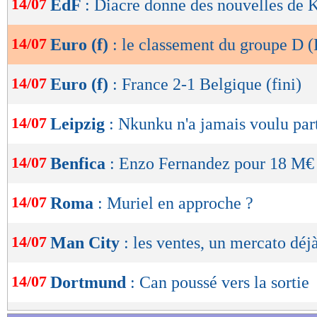
14/07
EdF
: Diacre donne des nouvelles de 
de
lecture
14/07
Euro (f)
: le classement du groupe D (
OK
14/07
Euro (f)
: France 2-1 Belgique (fini)
14/07
Leipzig
: Nkunku n'a jamais voulu part
14/07
Benfica
: Enzo Fernandez pour 18 M€ (
14/07
Roma
: Muriel en approche ?
14/07
Man City
: les ventes, un mercato déj
14/07
Dortmund
: Can poussé vers la sortie