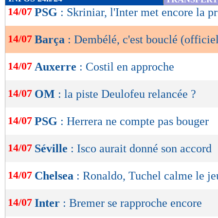
de
14/07
PSG
: Skriniar, l'Inter met encore la p
lecture
14/07
Barça
: Dembélé, c'est bouclé (officie
OK
14/07
Auxerre
: Costil en approche
14/07
OM
: la piste Deulofeu relancée ?
14/07
PSG
: Herrera ne compte pas bouger
14/07
Séville
: Isco aurait donné son accord
14/07
Chelsea
: Ronaldo, Tuchel calme le je
14/07
Inter
: Bremer se rapproche encore