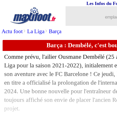
Les Infos du F
14/07
Atletico
: Saúl dans l'impasse
emplac
14/07
Roma
: une offre à venir pour Dybala
>
>
Actu foot
La Liga
Barça
14/07
Naples
: Giovanni Simeone dans le vi
Barça : Dembélé, c'est bouc
14/07
Bordeaux
: Mara dans le viseur de l'A
Comme prévu, l'ailier Ousmane Dembélé (25 a
14/07
Barça
: Dembélé a toujours voulu rest
Liga pour la saison 2021-2022), initialement e
son aventure avec le FC Barcelone ! Ce jeudi
14/07
Man City
: Arsenal vise Zinchenko
en titre a officialisé la prolongation de l'intern
2024. Une bonne nouvelle pour l'entraîneur d
14/07
PSG
: Leeds insiste pour Kalimuendo
toujours affiché son envie de placer l'ancien 
projet.
14/07
Sondage MF
: Clauss à 10 M€, l'OM d